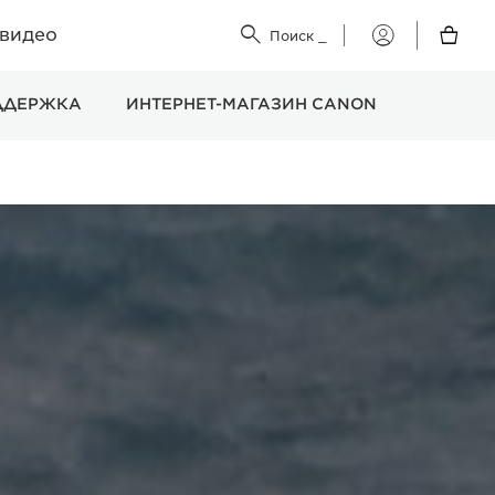
 видео


Поиск
_
Мой
Canon
ДДЕРЖКА
ИНТЕРНЕТ-МАГАЗИН CANON