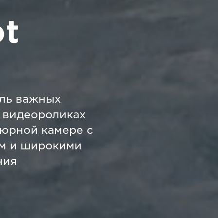
t
аль важных
 видеороликах
юрной камере с
м и широкими
ния