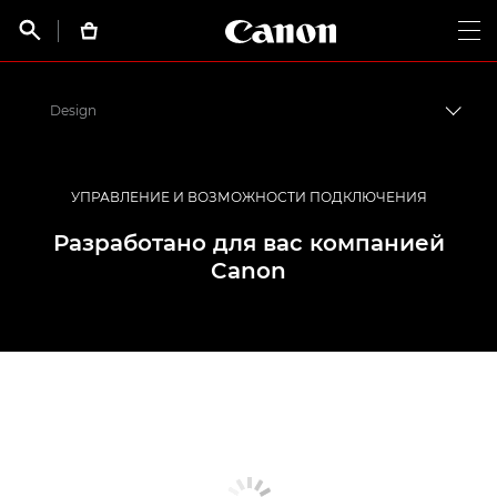
Canon Logo, back t


Op
Design
Пере
Canon
Цифровые камеры
УПРАВЛЕНИЕ И ВОЗМОЖНОСТИ ПОДКЛЮЧЕНИЯ
EOS R6
Разработано для вас компанией
Canon