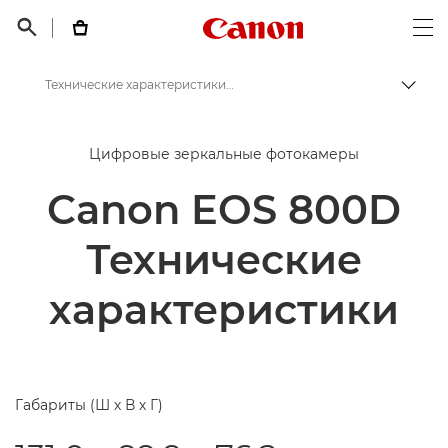
Canon Logo, back t


Op
Технические характеристики и функции - Canon EOS 800D
Пере
Canon
Цифровые зеркальные фотокамеры
Цифровые камеры
Canon EOS 800D
Canon EOS 800D
Технические
характеристики
Габариты (Ш х В х Г)