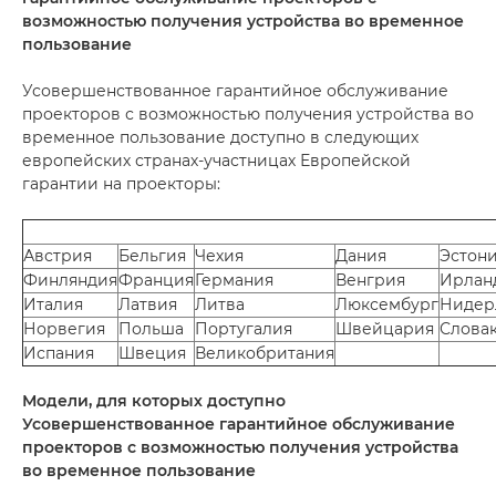
возможностью получения устройства во временное
пользование
Усовершенствованное гарантийное обслуживание
проекторов с возможностью получения устройства во
временное пользование доступно в следующих
европейских странах-участницах Европейской
гарантии на проекторы:
Австрия
Бельгия
Чехия
Дания
Эстон
Финляндия
Франция
Германия
Венгрия
Ирлан
Италия
Латвия
Литва
Люксембург
Нидер
Норвегия
Польша
Португалия
Швейцария
Слова
Испания
Швеция
Великобритания
Модели, для которых доступно
Усовершенствованное гарантийное обслуживание
проекторов с возможностью получения устройства
во временное пользование