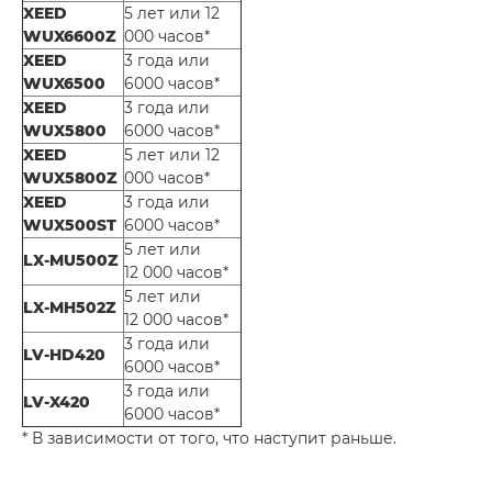
XEED
5 лет или 12
WUX6600Z
000 часов*
XEED
3 года или
WUX6500
6000 часов*
XEED
3 года или
WUX5800
6000 часов*
XEED
5 лет или 12
WUX5800Z
000 часов*
XEED
3 года или
WUX500ST
6000 часов*
5 лет или
LX-MU500Z
12 000 часов*
5 лет или
LX-MH502Z
12 000 часов*
3 года или
LV-HD420
6000 часов*
3 года или
LV-X420
6000 часов*
* В зависимости от того, что наступит раньше.