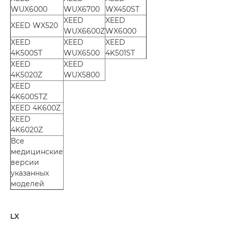
WUX6000
WUX6700
WX450ST
XEED
XEED
XEED WX520
WUX6600Z
WX6000
XEED
XEED
XEED
4K500ST
WUX6500
4K501ST
XEED
XEED
4K5020Z
WUX5800
XEED
4K600STZ
XEED 4K600Z
XEED
4K6020Z
Все
медицинские
версии
указанных
моделей
LX