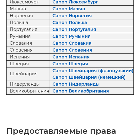
Люксембург
Canon Люксембург
Мальта
Canon Мальта
Норвегия
Canon Норвегия
Польша
Canon Польша
Португалия
Canon Португалия
Румыния
Canon Румыния
Словакия
Canon Словакия
Словения
Canon Словения
Испания
Canon Испания
Швеция
Canon Швеция
Canon Швейцария (французский)
Швейцария
Canon Швейцария (немецкий)
Нидерланды
Canon Нидерланды
Великобритания
Canon Великобритания
Предоставляемые права