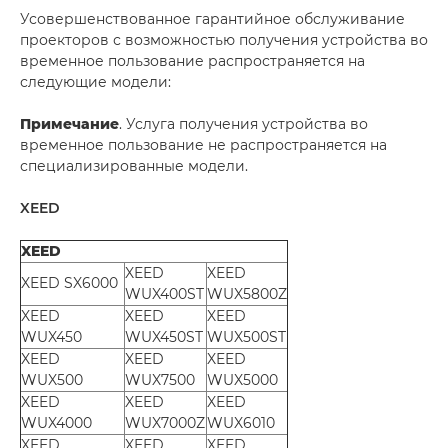
Усовершенствованное гарантийное обслуживание
проекторов с возможностью получения устройства во
временное пользование распространяется на
следующие модели:
Примечание
. Услуга получения устройства во
временное пользование не распространяется на
специализированные модели.
XEED
XEED
XEED
XEED
XEED SX6000
WUX400ST
WUX5800Z
XEED
XEED
XEED
WUX450
WUX450ST
WUX500ST
XEED
XEED
XEED
WUX500
WUX7500
WUX5000
XEED
XEED
XEED
WUX4000
WUX7000Z
WUX6010
XEED
XEED
XEED