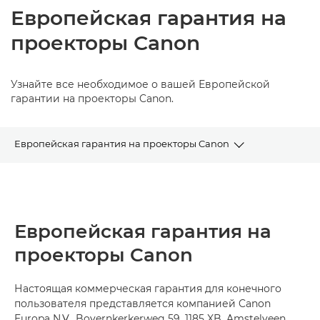
Европейская гарантия на
проекторы Canon
Узнайте все необходимое о вашей Европейской
гарантии на проекторы Canon.
Европейская гарантия на проекторы Canon
Условия использования
Часто задаваемые вопросы
Европейская гарантия на
проекторы Canon
Контактные данные
Предоставляемые права
Настоящая коммерческая гарантия для конечного
пользователя представляется компанией Canon
Europa N.V., Bovernkerkerweg 59, 1185 XB, Amstelveen,