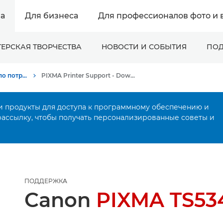
а
Для бизнеса
Для профессионалов фото и 
ЕРСКАЯ ТВОРЧЕСТВА
НОВОСТИ И СОБЫТИЯ
ПОД
Онлайн-поддержка по потребительской продукции
PIXMA Printer Support - Download Drivers, Software, Manuals
и продукты для доступа к программному обеспечению и
рассылку, чтобы получать персонализированные советы и
ПОДДЕРЖКА
Canon
PIXMA TS53