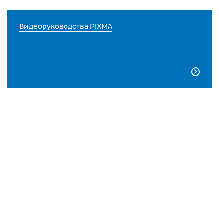
Видеоруководства PIXMA
