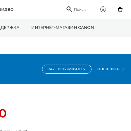
видео

Поиск
_

Мой
Canon
ДЕРЖКА
ИНТЕРНЕТ-МАГАЗИН CANON
ОТКЛОНИТЬ
ЗАРЕГИСТРИРОВАТЬСЯ
0
ства, а также