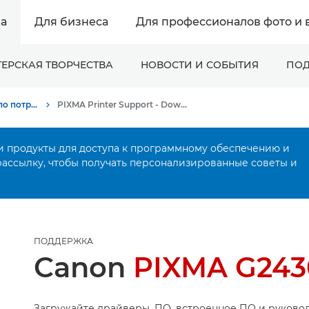
а
Для бизнеса
Для профессионалов фото и 
ЕРСКАЯ ТВОРЧЕСТВА
НОВОСТИ И СОБЫТИЯ
ПОД
Онлайн-поддержка по потребительской продукции
PIXMA Printer Support - Download Drivers, Software, Manuals
и продукты для доступа к программному обеспечению и
рассылку, чтобы получать персонализированные советы и
ПОДДЕРЖКА
Canon
PIXMA G243
Загружайте драйверы, ПО, встроенное ПО и руковод