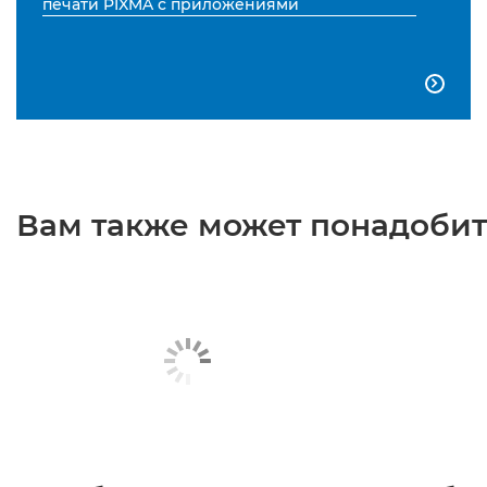
печати PIXMA с приложениями

Вам также может понадобить