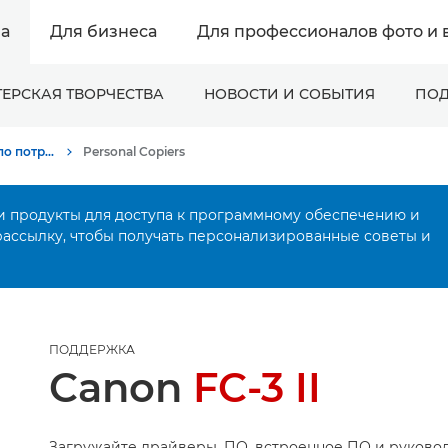
а
Для бизнеса
Для профессионалов фото и 
ЕРСКАЯ ТВОРЧЕСТВА
НОВОСТИ И СОБЫТИЯ
ПОД
Онлайн-поддержка по потребительской продукции
Personal Copiers
и продукты для доступа к программному обеспечению и
рассылку, чтобы получать персонализированные советы и
ПОДДЕРЖКА
Canon
FC-3 II
Загружайте драйверы, ПО, встроенное ПО и руковод