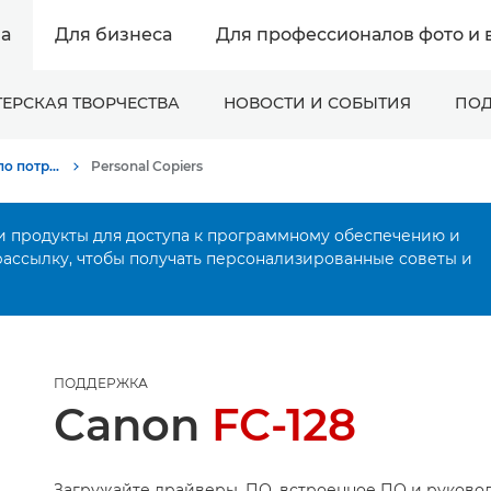
а
Для бизнеса
Для профессионалов фото и 
ЕРСКАЯ ТВОРЧЕСТВА
НОВОСТИ И СОБЫТИЯ
ПОД
Онлайн-поддержка по потребительской продукции
Personal Copiers
и продукты для доступа к программному обеспечению и
рассылку, чтобы получать персонализированные советы и
ПОДДЕРЖКА
Canon
FC-128
Загружайте драйверы, ПО, встроенное ПО и руковод