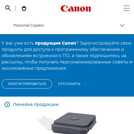
Canon Logo, back t


Op
Personal Copiers
Пере
Canon
У вас уже есть
продукция Canon
? Зарегистрируйте свои
Онлайн-поддержка по потребительской продукции
продукты для доступа к программному обеспечению и
обновлениям встроенного ПО, а также подпишитесь на
Онлайн-поддержка по потребительской продукции
рассылку, чтобы получать персонализированные советы и
эксклюзивные предложения
ОТКЛОНИТЬ
ЗАРЕГИСТРИРОВАТЬСЯ
Линейка продукции
