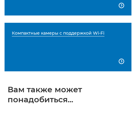

Компактные камеры с поддержкой Wi-Fi

Вам также может
понадобиться...