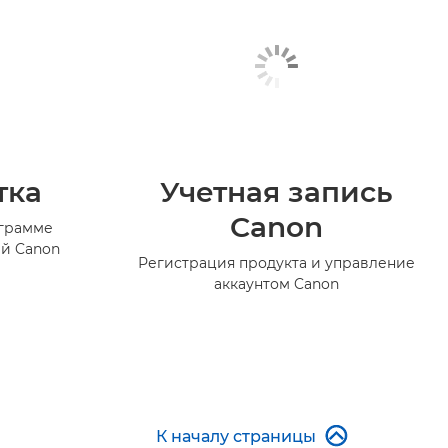
тка
Учетная запись
Canon
ограмме
й Canon
Регистрация продукта и управление
аккаунтом Canon

К началу страницы