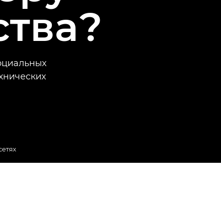
ства?
оциальных
ехнических
сетях