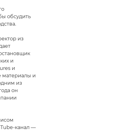
го
бы обсудить
дства.
ректор из
дает
постановщик
ких и
ures и
е материалы и
одним из
года он
мпании
фисом
uTube-канал —