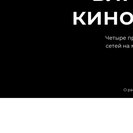
кино
Четыре п
сетей на 
О р