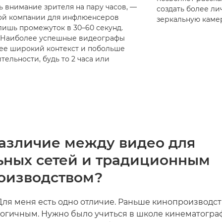
ь внимание зрителя на пару часов, —
создать более л
вой компании для инфлюенсеров
зеркальную каме
 лишь промежуток в 30–60 секунд.
. Наиболее успешные видеографы
лее широкий контекст и побольше
ельности, будь то 2 часа или
различие между видео для
ьных сетей и традиционным
оизводством?
Для меня есть одно отличие. Раньше кинопроизводс
огичным. Нужно было учиться в школе кинематограф