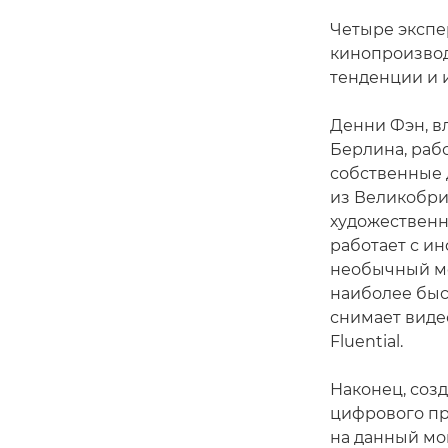
Четыре экспе
кинопроизвод
тенденции и 
Денни Фэн, в
Берлина, рабо
собственные 
из Великобри
художественны
работает с и
необычный ме
наиболее быст
снимает виде
Fluential.
Наконец, соз
цифрового пр
на данный мом