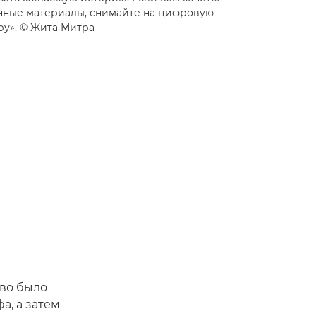
ичные материалы, снимайте на цифровую
ру». © Жита Митра
тво было
а, а затем