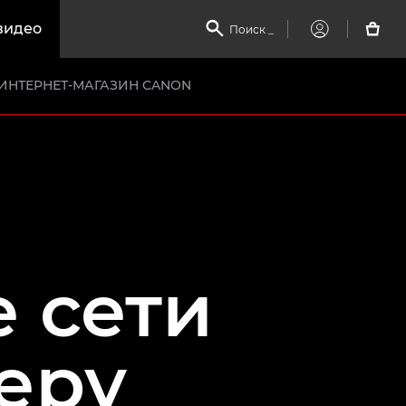
видео

Поиск
_

My
Canon
ИНТЕРНЕТ-МАГАЗИН CANON
 сети
еру