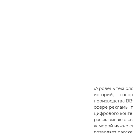
«Уровень технол
историй, — гово
производства BBC
сфере рекламы, п
цифрового контен
рассказываю о св
камерой нужно с
позволяет расска