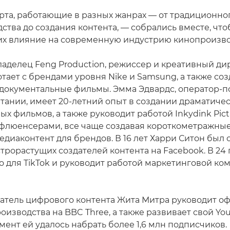
рта, работающие в разных жанрах — от традиционно
ства до создания контента, — собрались вместе, что
их влияние на современную индустрию кинопроизво
ладелец Feng Production, режиссер и креативный ди
тает с брендами уровня Nike и Samsung, а также соз
документальные фильмы. Эмма Эдвардс, оператор-
тании, имеет 20-летний опыт в создании драматичес
х фильмов, а также руководит работой Inkydink Pict
нфлюенсерами, все чаще создавая короткометражны
диаконтент для брендов. В 16 лет Харри Ситон был 
рорастущих создателей контента на Facebook. В 24 
о для TikTok и руководит работой маркетинговой ко
датель цифрового контента Жита Митра руководит о
оизводства на BBC Three, а также развивает свой Yo
ент ей удалось набрать более 1,6 млн подписчиков.