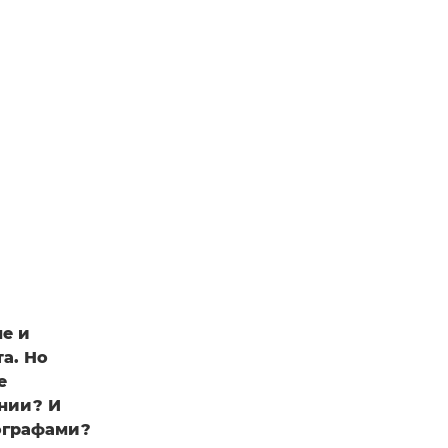
е и
а. Но
е
нии? И
ографами?