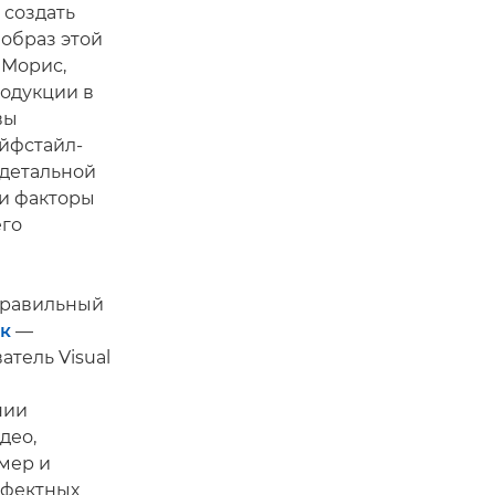
 создать
образ этой
 Морис,
одукции в
вы
йфстайл-
детальной
ти факторы
его
правильный
к
—
атель Visual
нии
део,
мер и
ффектных