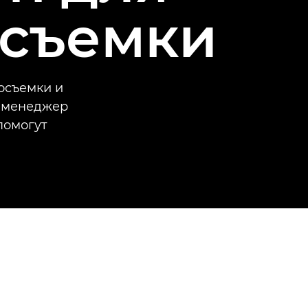
осъемки
осъемки и
е менеджер
помогут