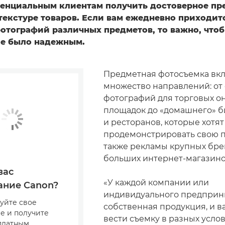
тенциальным клиентам получить достоверное пр
текстуре товаров. Если вам ежедневно приходит
отографий различных предметов, то важно, что
е было надежным.
Предметная фотосъемка вкл
множество направлений: от
фотографий для торговых о
площадок до «домашнего» б
и ресторанов, которые хотят
продемонстрировать свою п
также рекламы крупных бре
больших интернет-магазино
вас
«У каждой компании или
ание Canon?
индивидуального предприн
уйте свое
собственная продукция, и в
е и получите
вести съемку в разных услов
сплатным