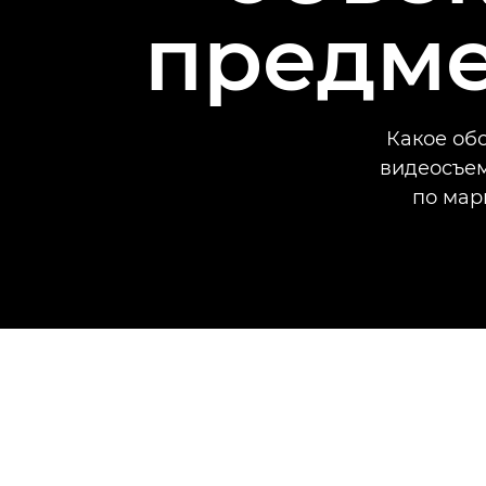
предме
Какое об
видеосъем
по мар