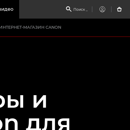
видео

Поиск
_

My
Canon
ИНТЕРНЕТ-МАГАЗИН CANON
ры и
n для