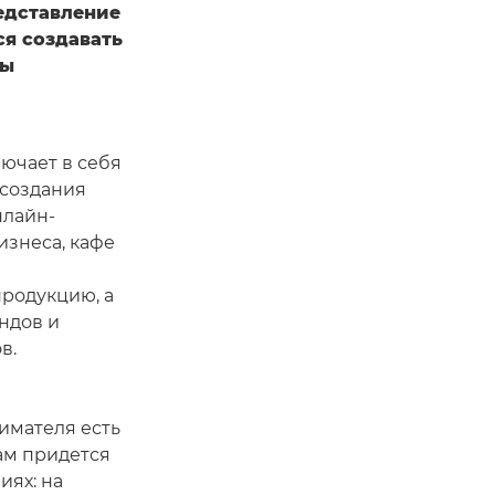
едставление
ся создавать
бы
ючает в себя
 создания
нлайн-
изнеса, кафе
родукцию, а
ндов и
в.
имателя есть
ам придется
иях: на