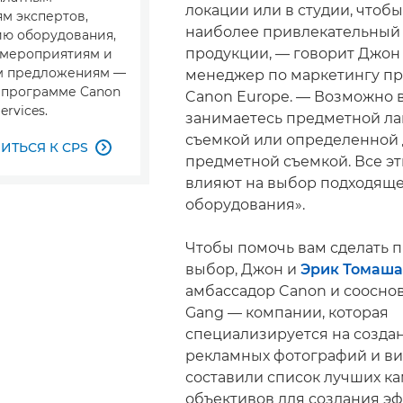
локации или в студии, чтобы
м экспертов,
наиболее привлекательный 
ю оборудования,
продукции, — говорит Джон
 мероприятиям и
м предложениям —
менеджер по маркетингу пр
в программе Canon
Canon Europe. — Возможно 
ervices.
занимаетесь предметной ла
съемкой или определенной 
ТЬСЯ К CPS

предметной съемкой. Все э
влияют на выбор подходящ
оборудования».
Чтобы помочь вам сделать 
выбор, Джон и
Эрик Томаша
амбассадор Canon и сооснов
Gang — компании, которая
специализируется на созда
рекламных фотографий и ви
составили список лучших ка
объективов для создания э