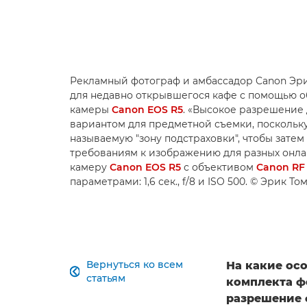
Рекламный фотограф и амбассадор Canon Эри
для недавно открывшегося кафе с помощью 
камеры
Canon EOS R5
. «Высокое разрешение 
вариантом для предметной съемки, поскольку 
называемую "зону подстраховки", чтобы затем
требованиям к изображению для разных онлай
камеру
Canon EOS R5
с объективом
Canon RF
параметрами: 1,6 сек., f/8 и ISO 500. © Эрик Т
Вернуться ко всем
На какие ос

статьям
комплекта ф
разрешение 