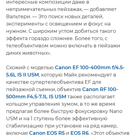
интересные композиции даже в
непримечательных пейзажах, — добавляет
Вальтери. — Это поиск новых деталей,
эксперименты с освещением и фокус на
нужном. С широким углом добиться такого
эффекта гораздо сложнее. Более того, с
телеобъективом можно включать в пейзажи
диких животных».
Схожий с моделью
Canon EF 100-400mm f/4.5-
5.6L IS II USM
, которую Майк рекомендует в
качестве супертелеобъектива EF для
пейзажной съемки, объектив
Canon RF 100-
500mm F4.5-7.1L IS USM
также располагает
кольцом управления зумом, в то же время
предлагая более быструю фокусировку Nano
USM и на 1 ступень более эффективную
стабилизацию при установке на ряд камер,
включая
Canon EOS R5
и
EOS R6
. «Этот объектив