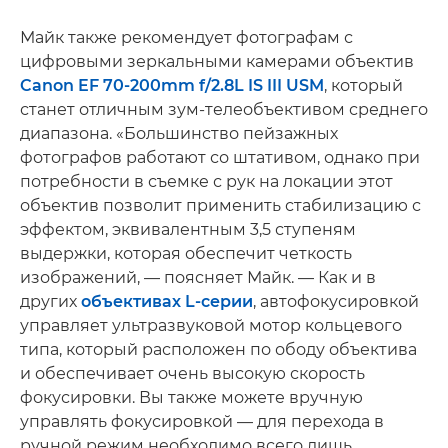
Майк также рекомендует фотографам с
цифровыми зеркальными камерами объектив
Canon EF 70-200mm f/2.8L IS III USM
, который
станет отличным зум-телеобъективом среднего
диапазона. «Большинство пейзажных
фотографов работают со штативом, однако при
потребности в съемке с рук на локации этот
объектив позволит применить стабилизацию с
эффектом, эквивалентным 3,5 ступеням
выдержки, которая обеспечит четкость
изображений, — поясняет Майк. — Как и в
других
объективах L-серии
, автофокусировкой
управляет ультразвуковой мотор кольцевого
типа, который расположен по ободу объектива
и обеспечивает очень высокую скорость
фокусировки. Вы также можете вручную
управлять фокусировкой — для перехода в
ручной режим необходимо всего лишь