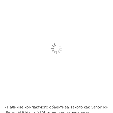
«Наличие компактного объектива, такого как Canon RF
35mm F1.8 Macro STM, позволяет запечатлеть