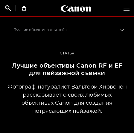
Canon Logo, back t


Op
Лучшие объективы для пейзажной съемки
Пере
Canon
Профессиональная фото- и видеосъемка
СТАТЬЯ
Истории от профессионалов: вдохновляющие идеи для печати, а также фото- и видеосъемки
Лучшие объективы Canon RF и EF
для пейзажной съемки
Фотограф-натуралист Вальтери Хирвонен
рассказывает о своих любимых
объективах Canon для создания
потрясающих пейзажей.