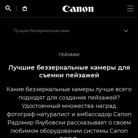
Canon Logo, back t


Op
Лучшие беззеркальные камеры для съемки пейзажей
Пере
Canon
Профессиональная фото- и видеосъемка
ПЕЙЗАЖИ
Истории от профессионалов: вдохновляющие идеи для печати, а также фото- и видеосъемки
Лучшие беззеркальные камеры для
съемки пейзажей
Какие беззеркальные камеры лучше всего
подходят для создания пейзажей?
Удостоенный множества наград
фотограф-натуралист и амбассадор Canon
Радомир Якубовски рассказывает о своем
любимом оборудовании системы Canon