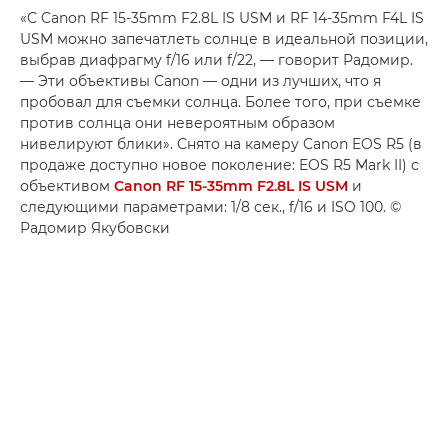
«С Canon RF 15-35mm F2.8L IS USM и RF 14-35mm F4L IS
USM можно запечатлеть солнце в идеальной позиции,
выбрав диафрагму f/16 или f/22, — говорит Радомир.
— Эти объективы Canon — одни из лучших, что я
пробовал для съемки солнца. Более того, при съемке
против солнца они невероятным образом
нивелируют блики». Снято на камеру Canon EOS R5 (в
продаже доступно новое поколение: EOS R5 Mark II) с
объективом
Canon RF 15-35mm F2.8L IS USM
и
следующими параметрами: 1/8 сек., f/16 и ISO 100. ©
Радомир Якубовски