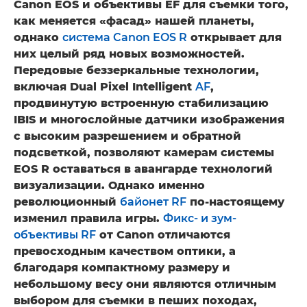
Canon EOS и объективы EF для съемки того,
как меняется «фасад» нашей планеты,
однако
система Canon EOS R
открывает для
них целый ряд новых возможностей.
Передовые беззеркальные технологии,
включая Dual Pixel Intelligent
AF
,
продвинутую встроенную стабилизацию
IBIS и многослойные датчики изображения
с высоким разрешением и обратной
подсветкой, позволяют камерам системы
EOS R оставаться в авангарде технологий
визуализации. Однако именно
революционный
байонет RF
по-настоящему
изменил правила игры.
Фикс- и зум-
объективы RF
от Canon отличаются
превосходным качеством оптики, а
благодаря компактному размеру и
небольшому весу они являются отличным
выбором для съемки в пеших походах,