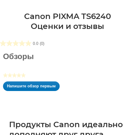
Canon PIXMA TS6240
Оценки и отзывы
0.0
(0)
0.0
из5
Обзоры
звезд.
★★★★★
Нет
Напишите обзор первым
оценки
.
Это
действие
приведет
к
открытию
Продукты Canon идеально
модального
дополняют друг друга
диалогового