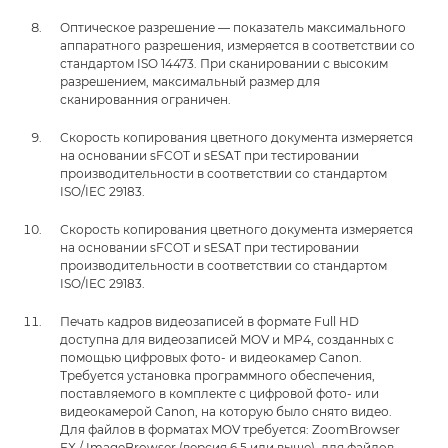
Оптическое разрешение — показатель максимального
аппаратного разрешения, измеряется в соответствии со
стандартом ISO 14473. При сканировании с высоким
разрешением, максимальный размер для
сканированния ограничен.
Скорость копирования цветного документа измеряется
на основании sFCOT и sESAT при тестировании
производительности в соответствии со стандартом
ISO/IEC 29183.
Скорость копирования цветного документа измеряется
на основании sFCOT и sESAT при тестировании
производительности в соответствии со стандартом
ISO/IEC 29183.
Печать кадров видеозаписей в формате Full HD
доступна для видеозаписей MOV и MP4, созданных с
помощью цифровых фото- и видеокамер Canon.
Требуется установка программного обеспечения,
поставляемого в комплекте с цифровой фото- или
видеокамерой Canon, на которую было снято видео.
Для файлов в форматах MOV требуется: ZoomBrowser
EX / ImageBrowser (версия 6.5 или выше), для файлов