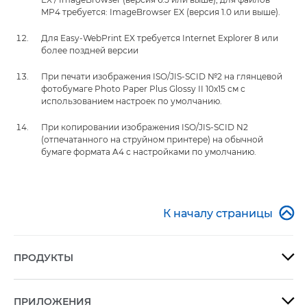
MP4 требуется: ImageBrowser EX (версия 1.0 или выше).
Для Easy-WebPrint EX требуется Internet Explorer 8 или
более поздней версии
При печати изображения ISO/JIS-SCID №2 на глянцевой
фотобумаге Photo Paper Plus Glossy II 10x15 см с
использованием настроек по умолчанию.
При копировании изображения ISO/JIS-SCID N2
(отпечатанного на струйном принтере) на обычной
бумаге формата A4 с настройками по умолчанию.

К началу страницы
ПРОДУКТЫ

ПРИЛОЖЕНИЯ
