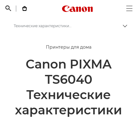
Canon Logo, back t


Op
Технические характеристики - PIXMA TS6040
Пере
Canon
Принтеры для дома
Принтеры Canon
Canon PIXMA
PIXMA TS6040 - Принтеры
TS6040
Технические
характеристики