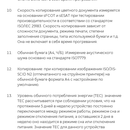
Скорость копирования цветного документа измеряется
на основании sFCOT и sESAT при тестировании
производительности в соответствии со стандартом
ISO/IEC 29183. Скорость копирования зависит от
сложности документа, режима печати, степени
заполнения страницы, типа используемой бумаги и т.д.
Она не включает в себя время прогревания.
Обычная бумага (A4, Ч/Б). Измерение акустического
шума основано на стандарте ISO7779.
Копирование: при копировании изображения ISO/JIS-
SCID N2 (отпечатанного на струйном принтере) на
обычной бумаге формата A4 с настройками по
умолчанию.
Уровень обычного потребления энергии (TEC): значение
TEC рассчитывается при соблюдении условия, что на
протяжении 5 дней в неделю устройство постоянно
переключается между режимом работы, режимом сна и
режимом отключения питания, а оставшиеся 2 дня в
неделю оно находится в режиме сна или отключения
питания. Значение TEC для данного устройства