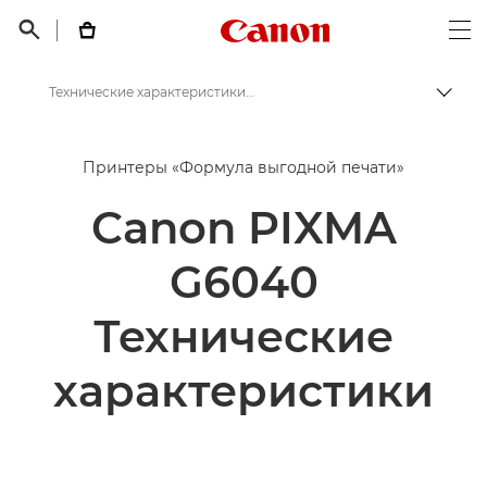
Canon Logo, back t


Op
Технические характеристики Canon PIXMA G6040
Пере
Canon
Принтеры «Формула выгодной печати»
Принтеры Canon
Canon PIXMA
Canon PIXMA G6040 - Принтеры
G6040
Технические
характеристики