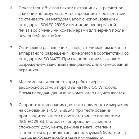
Показатель объемов печати в страницах — расчетное
значение по результатам тестирования в соответствии
со стандартным методом Canon с использованием
стандарта ISO/IEC 29103 и имитации непрерывной
печати со сменными контейнерами для чернил после
начальной настройки.
Оптическое разрешение — показатель максимального
аппаратного разрешения, измеряется в соответствии со
стандартом ISO 14473. При сканировании с высоким
разрешением, максимальный размер для сканирования
ограничен.
Максимальная скорость при работе через
высокоскоростной порт USB на ПК с ОС Windows.
Время передачи данных на компьютер не учитывается.
Скорость копирования цветного документа измеряется
на основании sFCOT и sESAT при тестировании
производительности в соответствии со стандартом
ISO/IEC 29183. Скорость копирования зависит от
сложности документа, режима печати, степени
заполнения страницы, типа используемой бумаги и т.д.
Она не включает в себя время прогревания.