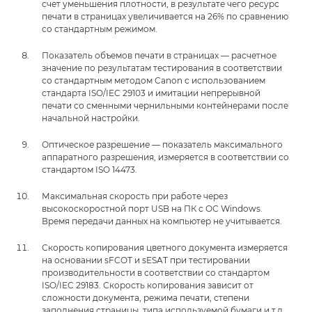
счет уменьшения плотности, в результате чего ресурс
печати в страницах увеличивается на 26% по сравнению
со стандартным режимом.
Показатель объемов печати в страницах — расчетное
значение по результатам тестирования в соответствии
со стандартным методом Canon с использованием
стандарта ISO/IEC 29103 и имитации непрерывной
печати со сменными чернильными контейнерами после
начальной настройки.
Оптическое разрешение — показатель максимального
аппаратного разрешения, измеряется в соответствии со
стандартом ISO 14473.
Максимальная скорость при работе через
высокоскоростной порт USB на ПК с ОС Windows.
Время передачи данных на компьютер не учитывается.
Скорость копирования цветного документа измеряется
на основании sFCOT и sESAT при тестировании
производительности в соответствии со стандартом
ISO/IEC 29183. Скорость копирования зависит от
сложности документа, режима печати, степени
заполнения страницы, типа используемой бумаги и т.д.