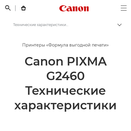
Canon Logo, back t


Op
Технические характеристики и функции - Canon PIXMA G2460
Пере
Canon
Принтеры «Формула выгодной печати»
Принтеры Canon
Canon PIXMA
Canon PIXMA G2460
G2460
Технические
характеристики