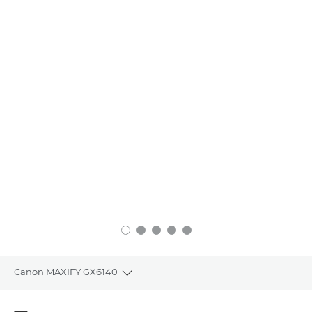
Canon MAXIFY GX6140
Toggle breadcrumbs
Общая информация