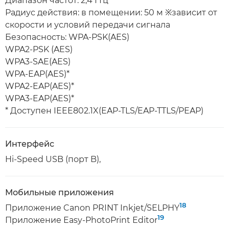
Диапазон частот: 2,4 ГГц
Радиус действия: в помещении: 50 м ※зависит от
скорости и условий передачи сигнала
Безопасность: WPA-PSK(AES)
WPA2-PSK (AES)
WPA3-SAE(AES)
WPA-EAP(AES)*
WPA2-EAP(AES)*
WPA3-EAP(AES)*
* Доступен IEEE802.1X(EAP-TLS/EAP-TTLS/PEAP)
Интерфейс
Hi-Speed USB (порт B),
Мобильные приложения
18
Приложение Canon PRINT Inkjet/SELPHY
19
Приложение Easy-PhotoPrint Editor