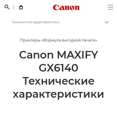
Canon Logo, back t


Op
Технические характеристики принтера Canon MAXIFY GX6140
Пере
Canon
Принтеры «Формула выгодной печати»
Принтеры Canon
Canon MAXIFY
Принтер Canon MAXIFY GX6140
GX6140
Технические
характеристики