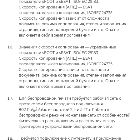
показатели sFCOT и sESAT, ISO/IEC 29183.
Скорость копирования (АПД) — ESAT
последовательного копирования, ISO/IEC24735.
Скорость копирования зависит от сложности
документа, режима копирования, степени заполнения
страницы, типа используемой бумаги и т. д. Она не
включает в себя время прогревания.
Значения скорости копирования — усредненные
показатели sFCOT и sESAT, ISO/IEC 29183.
Скорость копирования (АПД) — ESAT
последовательного копирования, ISO/IEC24735.
Скорость копирования зависит от сложности
документа, режима копирования, степени заполнения
страницы, типа используемой бумаги и т. д. Она не
включает в себя время прогревания.
Для беспроводной печати требуется рабочая сеть с
протоколом беспроводного подключения
802.11b/g/n/a/ac и частотой 2,4 и 5 ГГц. Работа в
беспроводном режиме может зависеть от особенностей
физического расположения и расстояния между
принтером и устройствами беспроводной сети.
Требуется подключение к Интернету и приложение