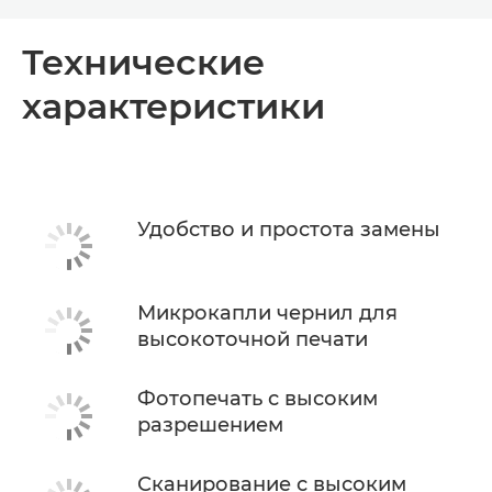
Toggle breadcrumbs
Общая информация
Технические
характеристики
Технические характеристики
Поддержка
КУПИТЬ ЧЕРНИЛА
Удобство и простота замены
Микрокапли чернил для
высокоточной печати
Фотопечать с высоким
разрешением
Сканирование с высоким