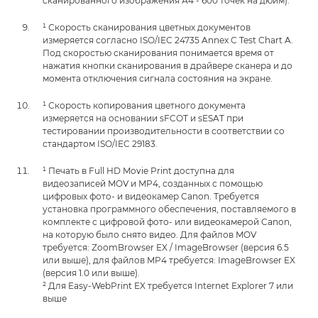
сканированного изображения А4 - 600 точек на дюйм).
¹ Скорость сканирования цветных документов
измеряется согласно ISO/IEC 24735 Annex C Test Chart A.
Под скоростью сканирования понимается время от
нажатия кнопки сканирования в драйвере сканера и до
момента отключения сигнала состояния на экране.
¹ Скорость копирования цветного документа
измеряется на основании sFCOT и sESAT при
тестировании производительности в соответствии со
стандартом ISO/IEC 29183.
¹ Печать в Full HD Movie Print доступна для
видеозаписей MOV и MP4, созданных с помощью
цифровых фото- и видеокамер Canon. Требуется
установка программного обеспечения, поставляемого в
комплекте с цифровой фото- или видеокамерой Canon,
на которую было снято видео. Для файлов MOV
требуется: ZoomBrowser EX / ImageBrowser (версия 6.5
или выше), для файлов MP4 требуется: ImageBrowser EX
(версия 1.0 или выше).
² Для Easy-WebPrint EX требуется Internet Explorer 7 или
выше