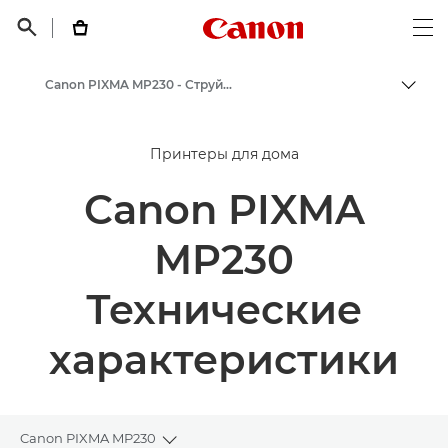
Canon Logo, back t


Op
Canon PIXMA MP230 - Струйные фотопринтеры
Пере
Canon
Принтеры для дома
Принтеры Canon
Canon PIXMA
MP230
Технические
характеристики
Canon PIXMA MP230