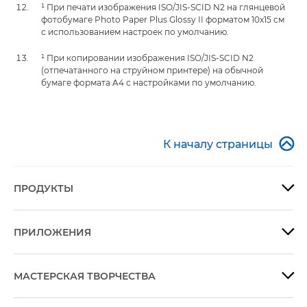
¹ При печати изображения ISO/JIS-SCID N2 на глянцевой
фотобумаге Photo Paper Plus Glossy II форматом 10x15 см
с использованием настроек по умолчанию.
¹ При копировании изображения ISO/JIS-SCID N2
(отпечатанного на струйном принтере) на обычной
бумаге формата A4 с настройками по умолчанию.

К началу страницы
ПРОДУКТЫ

ПРИЛОЖЕНИЯ

МАСТЕРСКАЯ ТВОРЧЕСТВА
