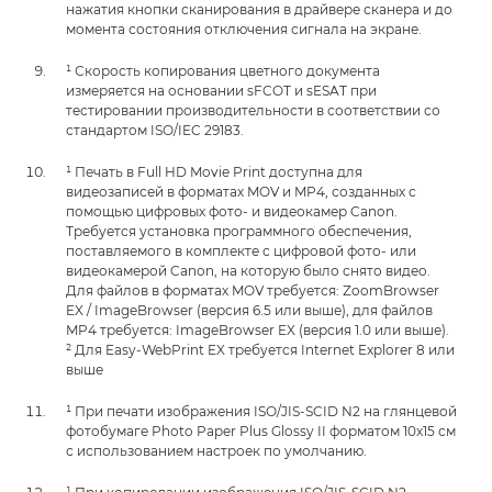
нажатия кнопки сканирования в драйвере сканера и до
момента состояния отключения сигнала на экране.
¹ Скорость копирования цветного документа
измеряется на основании sFCOT и sESAT при
тестировании производительности в соответствии со
стандартом ISO/IEC 29183.
¹ Печать в Full HD Movie Print доступна для
видеозаписей в форматах MOV и MP4, созданных с
помощью цифровых фото- и видеокамер Canon.
Требуется установка программного обеспечения,
поставляемого в комплекте с цифровой фото- или
видеокамерой Canon, на которую было снято видео.
Для файлов в форматах MOV требуется: ZoomBrowser
EX / ImageBrowser (версия 6.5 или выше), для файлов
MP4 требуется: ImageBrowser EX (версия 1.0 или выше).
² Для Easy-WebPrint EX требуется Internet Explorer 8 или
выше
¹ При печати изображения ISO/JIS-SCID N2 на глянцевой
фотобумаге Photo Paper Plus Glossy II форматом 10x15 см
с использованием настроек по умолчанию.