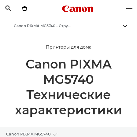
Canon Logo, back t


Op
Canon PIXMA MG5740 - Струйные фотопринтеры
Пере
Canon
Принтеры для дома
Принтеры Canon
Canon PIXMA
MG5740
Технические
характеристики
Canon PIXMA MG5740