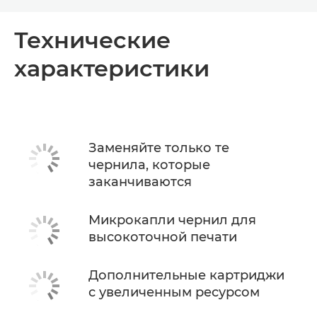
Toggle breadcrumbs
Общая информация
Технические
характеристики
Технические характеристики
Поддержка
КУПИТЬ ЧЕРНИЛА
Заменяйте только те
чернила, которые
заканчиваются
Микрокапли чернил для
высокоточной печати
Дополнительные картриджи
с увеличенным ресурсом