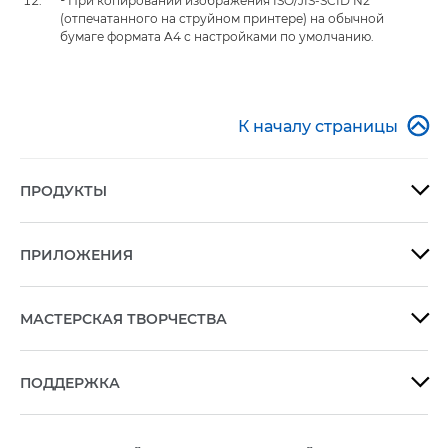
¹ При копировании изображения ISO/JIS-SCID N2
(отпечатанного на струйном принтере) на обычной
бумаге формата A4 с настройками по умолчанию.

К началу страницы
ПРОДУКТЫ

ПРИЛОЖЕНИЯ

МАСТЕРСКАЯ ТВОРЧЕСТВА

ПОДДЕРЖКА
