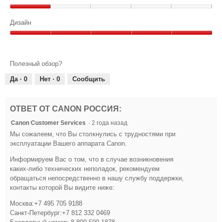
из
4
а
н
Цена/
5
л
и
Качество,
Дизайн
а
о
з
1
з
г
Дизайн,
из
5
о
а
5
5
з
в
из
д
Полезный обзор?
о
в
5
.
г
Да ·
0
Нет ·
0
Сообщить
е
1
о
з
о
и
к
д
з
ОТВЕТ ОТ CANON РОССИЯ:
н
.
5
а
Canon Customer Services
·
2 года назад
з
.
Мы сожалеем, что Вы столкнулись с трудностями при
в
эксплуатации Вашего аппарата Canon.
е
Информируем Вас о том, что в случае возникновения
з
каких-либо технических неполадок, рекомендуем
д
обращаться непосредственно в нашу службу поддержки,
контакты которой Вы видите ниже:
.
Москва:+7 495 705 9188
Санкт-Петербург:+7 812 332 0469