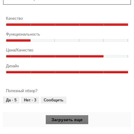
Качество
Качество,
5
Функциональность
из
Функциональность,
5
1
Цена/Качество
из
Цена/
5
Качество,
Дизайн
4
Дизайн,
из
5
5
из
Полезный обзор?
5
Да ·
5
Нет ·
3
Сообщить
Загрузить еще