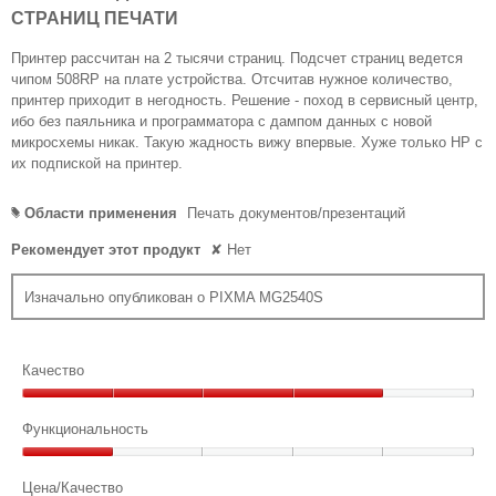
5
д
а
д
t
СТРАНИЦ ПЕЧАТИ
звезд.
а
е
п
j
л
т
Принтер рассчитан на 2 тысячи страниц. Подсчет страниц ведется
и
a
ь
к
чипом 508RP на плате устройства. Отсчитав нужное количество,
с
н
о
d
принтер приходит в негодность. Решение - поход в сервисный центр,
о
а
т
ибо без паяльника и программатора с дампом данных с новой
.
г
к
л
микросхемы никак. Такую жадность вижу впервые. Хуже только HP с
Н
о
р
их подпиской на принтер.
(
д
а
ы
а
и
т
п
Области применения
Печать документов/презентаций
#
а
и
)
и
л
ю
5
Рекомендует этот продукт
✘
Нет
с
о
м
л
г
а
о
Изначально опубликован о PIXMA MG2540S
о
е
д
л
в
а
т
(
о
л
н
а
г
ь
Качество
а
о
)
н
о
з
Качество,
о
7
к
4
Функциональность
г
а
л
н
из
о
д
Функциональность,
е
а
5
д
.
1
Цена/Качество
.
т
и