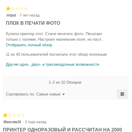
а
т
в
★★★★★
★★★★★
в
и
1
mtjad
·
7 лет назад
и
из
л
е
О
ПЛОХ В ПЕЧАТИ ФОТО
5
п
(
т
звезд.
р
Купили принтер этот. Стали печатать фото. Печатает
а
з
и
только с полями, Настроил маленькие поля, но посл…
)
в
ы
Отобразить полный обзор
Э
с
е
т
в
11 из 43 пользователей посчитали этот обзор полезным
д
о
е
о
е
д
р
Другие одно-, двух- и трехзвездочные возможности
с
т
е
г
к
т
й
о
е
с
а
1–2 из 10 Обзоров
т
т
й
в
к
в
1
≡
и
Меню
Сортировать по:
Самые новые
р
▼
и
9
Есл
ы
л
е
наж
т
8
п
на
(
и
эту
р
6
а
★★★★★
★★★★★
кноп
ю
и
сод
.
1
)
Максим26
·
2 года назад
м
в
обн
из
Н
о
m
е
ПРИНТЕР ОДНОРАЗОВЫЙ И РАССЧИТАН НА 2000