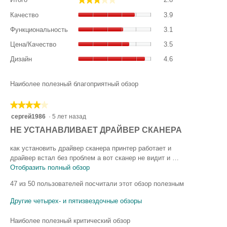
общая
Качество,
оценка:
Качество
3.9
общая
2.8
Функциональност
оценка:
Функциональность
3.1
из
общая
3.9
Цена/
5.
оценка:
Цена/Качество
3.5
из
Качество,
3.1
Дизайн,
5.
общая
Дизайн
4.6
из
общая
оценка:
5.
оценка:
3.5
4.6
Наиболее полезный благоприятный обзор
из
из
5.
5.
★★★★★
★★★★★
4
сергей1986
·
5 лет назад
из
О
НЕ УСТАНАВЛИВАЕТ ДРАЙВЕР СКАНЕРА
5
т
звезд.
как установить драйвер сканера принтер работает и
з
драйвер встал без проблем а вот сканер не видит и …
ы
Отобразить полный обзор
Э
т
в
47 из 50 пользователей посчитали этот обзор полезным
о
о
д
Другие четырех- и пятизвездочные обзоры
с
е
т
й
Наиболее полезный критический обзор
с