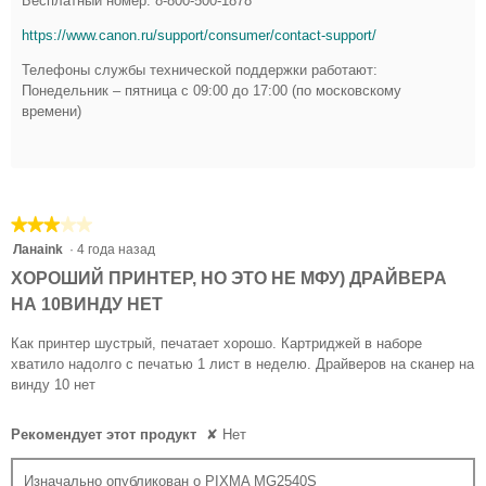
Бесплатный номер: 8-800-500-1878
https://www.canon.ru/support/consumer/contact-support/
Телефоны службы технической поддержки работают:
Понедельник – пятница с 09:00 до 17:00 (по московскому
времени)
★★★★★
★★★★★
3
Ланаink
·
4 года назад
из
ХОРОШИЙ ПРИНТЕР, НО ЭТО НЕ МФУ) ДРАЙВЕРА
5
НА 10ВИНДУ НЕТ
звезд.
Как принтер шустрый, печатает хорошо. Картриджей в наборе
хватило надолго с печатью 1 лист в неделю. Драйверов на сканер на
винду 10 нет
Рекомендует этот продукт
✘
Нет
Изначально опубликован о PIXMA MG2540S