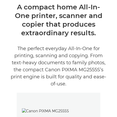
Общая информация
A compact home All-In-
One printer, scanner and
Технические характеристики
copier that produces
Отзывы
extraordinary results.
Поддержка
The perfect everyday All-In-One for
printing, scanning and copying. From
КУПИТЬ ЧЕРНИЛА
text-heavy documents to family photos,
the compact Canon PIXMA MG2555S’s
print engine is built for quality and ease-
of-use.