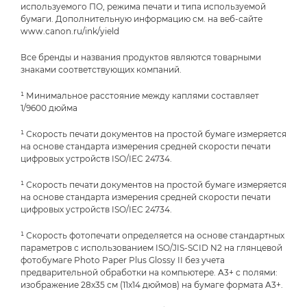
используемого ПО, режима печати и типа используемой
бумаги. Дополнительную информацию см. на веб-сайте
www.canon.ru/ink/yield
Все бренды и названия продуктов являются товарными
знаками соответствующих компаний.
¹ Минимальное расстояние между каплями составляет
1/9600 дюйма
¹ Скорость печати документов на простой бумаге измеряется
на основе стандарта измерения средней скорости печати
цифровых устройств ISO/IEC 24734.
¹ Скорость печати документов на простой бумаге измеряется
на основе стандарта измерения средней скорости печати
цифровых устройств ISO/IEC 24734.
¹ Скорость фотопечати определяется на основе стандартных
параметров с использованием ISO/JIS-SCID N2 на глянцевой
фотобумаге Photo Paper Plus Glossy II без учета
предварительной обработки на компьютере. A3+ с полями:
изображение 28x35 см (11x14 дюймов) на бумаге формата A3+.