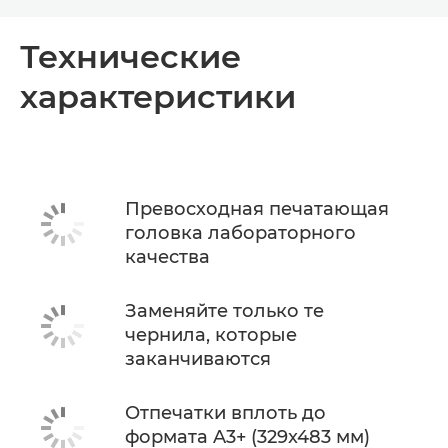
Toggle breadcrumbs
Общая информация
Технические
характеристики
Технические характеристики
Поддержка
КУПИТЬ ЧЕРНИЛА
Превосходная печатающая
головка лабораторного
качества
Заменяйте только те
чернила, которые
заканчиваются
Отпечатки вплоть до
формата A3+ (329x483 мм)