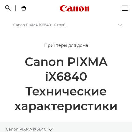
Canon Logo, back t


Op
Canon PIXMA iX6840 - Струйные фотопринтеры
Пере
Canon
Принтеры для дома
Принтеры Canon
Canon PIXMA
Canon PIXMA iX6840 - Струйные фотопринтеры
iX6840
Технические
характеристики
Canon PIXMA iX6840