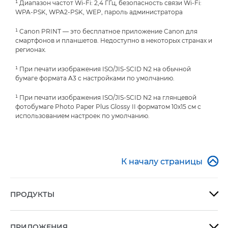
¹ Диапазон частот Wi-Fi: 2,4 ГГц, безопасность связи Wi-Fi:
WPA-PSK, WPA2-PSK, WEP, пароль администратора
¹ Canon PRINT — это бесплатное приложение Canon для
смартфонов и планшетов. Недоступно в некоторых странах и
регионах.
¹ При печати изображения ISO/JIS-SCID N2 на обычной
бумаге формата A3 с настройками по умолчанию.
¹ При печати изображения ISO/JIS-SCID N2 на глянцевой
фотобумаге Photo Paper Plus Glossy II форматом 10x15 см с
использованием настроек по умолчанию.

К началу страницы
ПРОДУКТЫ

ПРИЛОЖЕНИЯ
