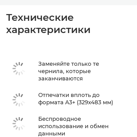
Toggle breadcrumbs
Общая информация
Технические
характеристики
Технические характеристики
Поддержка
КУПИТЬ ЧЕРНИЛА
Заменяйте только те
чернила, которые
заканчиваются
Отпечатки вплоть до
формата A3+ (329x483 мм)
Беспроводное
использование и обмен
данными