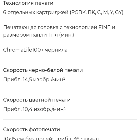
Технология печати
6 отдельных картриджей (PGBK, BK, C, M, Y, GY)
Печатающая головка с технологией FINE и
размером капли 1 пл (мин.)
ChromaLife100+ чернила
Скорость черно-белой печати
Прибл. 14,5 изобр./мин¹
Скорость цветной печати
Прибл. 10,4 изобр./мин¹
Скорость фотопечати
10x15 см без полей: прибл. 36 секунд¹