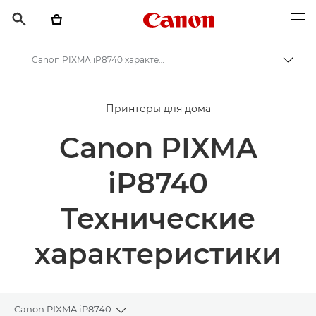
Canon Logo, back t


Op
Canon PIXMA iP8740 характеристики
Пере
Canon
Принтеры для дома
Принтеры Canon
Canon PIXMA
Canon PIXMA iP8740 - Струйные фотопринтеры
iP8740
Технические
характеристики
Canon PIXMA iP8740