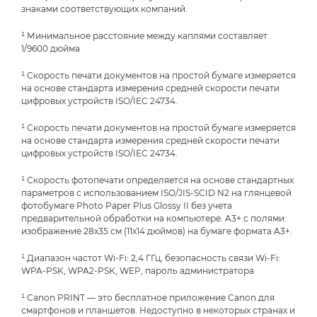
знаками соответствующих компаний.
¹ Минимальное расстояние между каплями составляет
1/9600 дюйма
¹ Скорость печати документов на простой бумаге измеряется
на основе стандарта измерения средней скорости печати
цифровых устройств ISO/IEC 24734.
¹ Скорость печати документов на простой бумаге измеряется
на основе стандарта измерения средней скорости печати
цифровых устройств ISO/IEC 24734.
¹ Скорость фотопечати определяется на основе стандартных
параметров с использованием ISO/JIS-SCID N2 на глянцевой
фотобумаге Photo Paper Plus Glossy II без учета
предварительной обработки на компьютере. A3+ с полями:
изображение 28x35 см (11x14 дюймов) на бумаге формата A3+.
¹ Диапазон частот Wi-Fi: 2,4 ГГц, безопасность связи Wi-Fi:
WPA-PSK, WPA2-PSK, WEP, пароль администратора
¹ Canon PRINT — это бесплатное приложение Canon для
смартфонов и планшетов. Недоступно в некоторых странах и