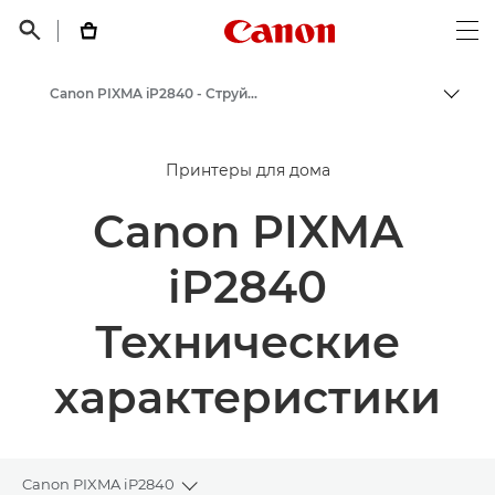
Canon Logo, back t


Op
Canon PIXMA iP2840 - Струйные фотопринтеры
Пере
Canon
Принтеры для дома
Принтеры Canon
Canon PIXMA
iP2840
Технические
характеристики
Canon PIXMA iP2840