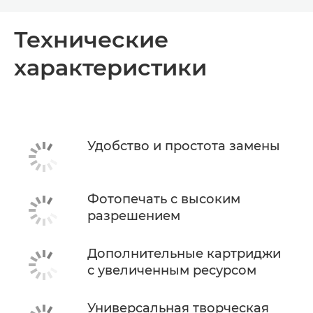
Toggle breadcrumbs
Общая информация
Технические
характеристики
Технические характеристики
Поддержка
КУПИТЬ ЧЕРНИЛА
Удобство и простота замены
Фотопечать с высоким
разрешением
Дополнительные картриджи
с увеличенным ресурсом
Универсальная творческая