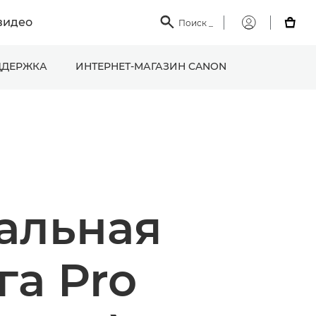
видео

Поиск
_

Мой
Canon
ДЕРЖКА
ИНТЕРНЕТ-МАГАЗИН CANON
альная
га Pro