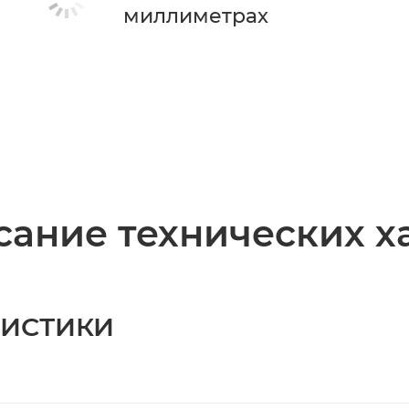
миллиметрах
ание технических х
РИСТИКИ