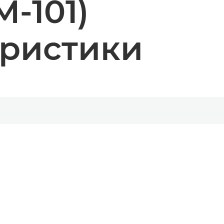
-101)
еристики