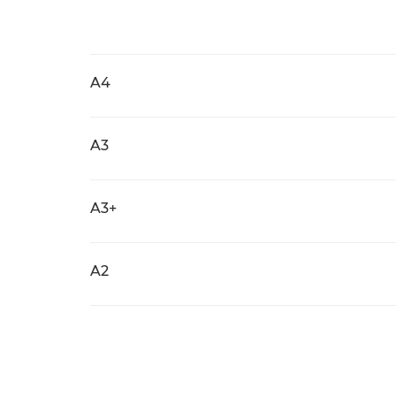
A4
A3
A3+
A2