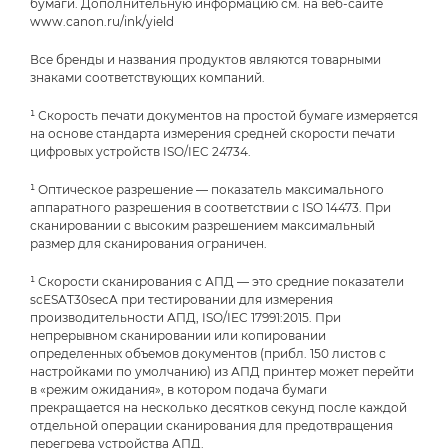
бумаги. Дополнительную информацию см. на веб-сайте
www.canon.ru/ink/yield
Все бренды и названия продуктов являются товарными
знаками соответствующих компаний.
¹ Скорость печати документов на простой бумаге измеряется
на основе стандарта измерения средней скорости печати
цифровых устройств ISO/IEC 24734.
¹ Оптическое разрешение — показатель максимального
аппаратного разрешения в соответствии с ISO 14473. При
сканировании с высоким разрешением максимальный
размер для сканирования ограничен.
¹ Скорости сканирования с АПД — это средние показатели
scESAT30secA при тестировании для измерения
производительности АПД, ISO/IEC 17991:2015. При
непрерывном сканировании или копировании
определенных объемов документов (прибл. 150 листов с
настройками по умолчанию) из АПД принтер может перейти
в «режим ожидания», в котором подача бумаги
прекращается на несколько десятков секунд после каждой
отдельной операции сканирования для предотвращения
перегрева устройства АПД.