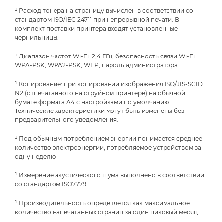
¹ Расход тонера на страницу вычислен в соответствии со
стандартом ISO/IEC 24711 при непрерывной печати. В
комплект поставки принтера входят установленные
чернильницы.
¹ Диапазон частот Wi-Fi: 2,4 ГГц, безопасность связи Wi-Fi:
WPA-PSK, WPA2-PSK, WEP, пароль администратора
¹ Копирование: при копировании изображения ISO/JIS-SCID
N2 (отпечатанного на струйном принтере) на обычной
бумаге формата A4 с настройками по умолчанию.
Технические характеристики могут быть изменены без
предварительного уведомления.
¹ Под обычным потреблением энергии понимается среднее
количество электроэнергии, потребляемое устройством за
одну неделю.
¹ Измерение акустического шума выполнено в соответствии
со стандартом ISO7779.
¹ Производительность определяется как максимальное
количество напечатанных страниц за один пиковый месяц.