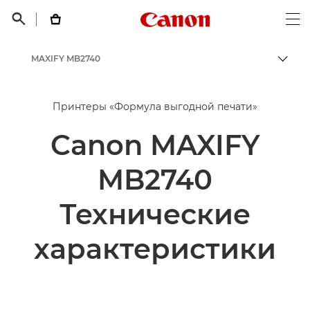
Canon Logo, back t


Op
MAXIFY MB2740
Пере
Canon
Принтеры «Формула выгодной печати»
Принтеры Canon
Canon MAXIFY
Струйные принтеры для бизнеса - Inkjet
MB2740
Технические
характеристики