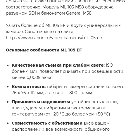
CoaXPress, а также байонетами Canon EF и General М58
соответственно. Модель ML 105 M58 оборудована
разъемом SDI и байонетом General M58.
Узнать больше об ML 105 EF и других универсальных
камерах Canon можно на сайте
https://www.canon.ru/video-cameras/ml-105-ef/
Основные особенности ML 105 EF
Качественная съемка при слабом свете:
ISO
более 4 млн позволяет снимать при освещенности
менее 0,0005 люкс
Компактность:
габариты камеры составляют всего
76 x 76 x 112 мм, а ее вес — 800 грамм
Прочность и надежность:
устойчивость к пыли,
влаге, ударам, вибрации и экстремальным
температурам (от –20 °C до более чем +50 °С)
Совместимость с объективами EF:
в вашем
распоряжении все возможности обширного