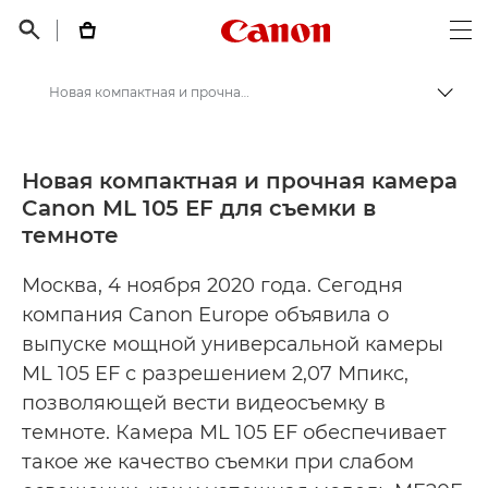
Canon Logo, back t


Op
Новая компактная и прочная камера Canon ML 105 EF для съемки в темноте - Пресс-центр Canon
Пере
Canon
Пресс-центр Canon
Новая компактная и прочная камера
Canon ML 105 EF для съемки в
Пресс-релизы - Пресс-центр Canon
темноте
Москва, 4 ноября 2020 года. Сегодня
компания Canon Europe объявила о
выпуске мощной универсальной камеры
ML 105 EF с разрешением 2,07 Мпикс,
позволяющей вести видеосъемку в
темноте. Камера ML 105 EF обеспечивает
такое же качество съемки при слабом