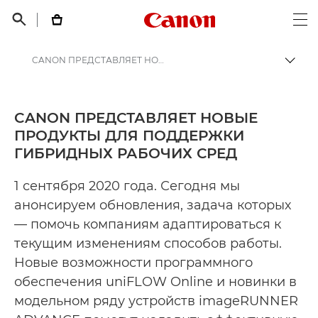
Canon Logo, back t


Op
CANON ПРЕДСТАВЛЯЕТ НОВЫЕ ПРОДУКТЫ ДЛЯ ПОДДЕРЖКИ ГИБРИДНЫХ РАБОЧИХ СРЕД - Пресс-центр Canon
Пере
Canon
Пресс-центр Canon
CANON ПРЕДСТАВЛЯЕТ НОВЫЕ
ПРОДУКТЫ ДЛЯ ПОДДЕРЖКИ
Пресс-релизы - Пресс-центр Canon
ГИБРИДНЫХ РАБОЧИХ СРЕД
1 сентября 2020 года. Сегодня мы
анонсируем обновления, задача которых
— помочь компаниям адаптироваться к
текущим изменениям способов работы.
Новые возможности программного
обеспечения uniFLOW Online и новинки в
модельном ряду устройств imageRUNNER