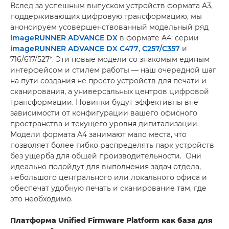
Вслед за успешным выпуском устройств формата A3,
поддерживающих цифровую трансформацию, мы
анонсируем усовершенствованный модельный ряд
imageRUNNER ADVANCE DX
в формате A4: серии
imageRUNNER ADVANCE DX C477
,
C257/C357
и
716/617/527*. Эти новые модели со знакомым единым
интерфейсом и стилем работы — наш очередной шаг
на пути создания не просто устройств для печати и
сканирования, а универсальных центров цифровой
трансформации. Новинки будут эффективны вне
зависимости от конфигурации вашего офисного
пространства и текущего уровня дигитализации.
Модели формата A4 занимают мало места, что
позволяет более гибко распределять парк устройств
без ущерба для общей производительности. Они
идеально подойдут для выполнения задач отдела,
небольшого центрального или локального офиса и
обеспечат удобную печать и сканирование там, где
это необходимо.
Платформа Unified Firmware Platform как база для