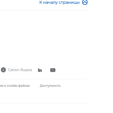

К началу страницы
Canon Russia



я о cookie-файлах
Доступность