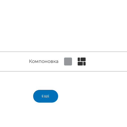
Компоновка
Set tiled view
Set masonry view
ЕЩЕ