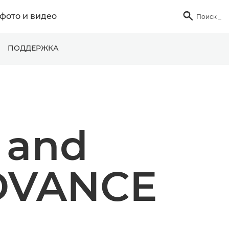
фото и видео

Поиск
_
ПОДДЕРЖКА
 and
DVANCE