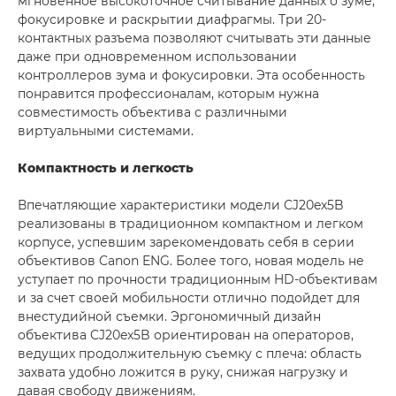
мгновенное высокоточное считывание данных о зуме,
фокусировке и раскрытии диафрагмы. Три 20-
контактных разъема позволяют считывать эти данные
даже при одновременном использовании
контроллеров зума и фокусировки. Эта особенность
понравится профессионалам, которым нужна
совместимость объектива с различными
виртуальными системами.
Компактность и легкость
Впечатляющие характеристики модели CJ20ex5B
реализованы в традиционном компактном и легком
корпусе, успевшим зарекомендовать себя в серии
объективов Canon ENG. Более того, новая модель не
уступает по прочности традиционным HD-объективам
и за счет своей мобильности отлично подойдет для
внестудийной съемки. Эргономичный дизайн
объектива CJ20ex5B ориентирован на операторов,
ведущих продолжительную съемку с плеча: область
захвата удобно ложится в руку, снижая нагрузку и
давая свободу движениям.