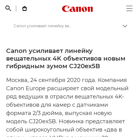
Canon Logo, back t


Op
Canon усиливает линейку вещательных 4K объективов новым гибридным зумом CJ20ex5B - Пресс-центр Canon
Пере
Canon
Пресс-центр Canon
Canon усиливает линейку
вещательных 4K объективов новым
Пресс-релизы - Пресс-центр Canon
гибридным зумом CJ20ex5B
Москва, 24 сентября 2020 года. Компания
Canon Europe расширяет свой модельный
ряд ведущих в отрасли вещательных 4K-
объективов для камер с датчиками
формата 2/3 дюйма, выпуская новую
модель CJ20ex5B. Новинка представляет
собой широкоугольный объектив «два в