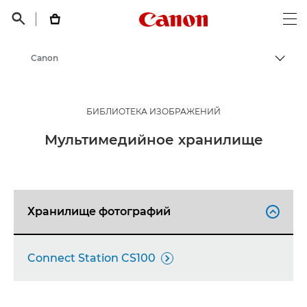
Canon Logo, back t


Op
Canon
Пере
БИБЛИОТЕКА ИЗОБРАЖЕНИЙ
Мультимедийное хранилище
Хранилище фотографий

Connect Station CS100
