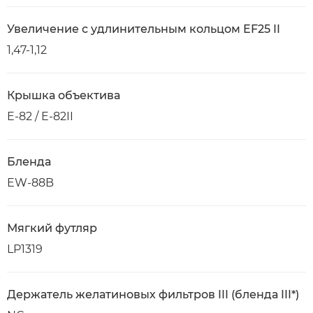
Увеличение с удлинительным кольцом EF25 II
1,47-1,12
Крышка объектива
E-82 / E-82II
Бленда
EW-88B
Мягкий футляр
LP1319
Держатель желатиновых фильтров III (бленда III*)