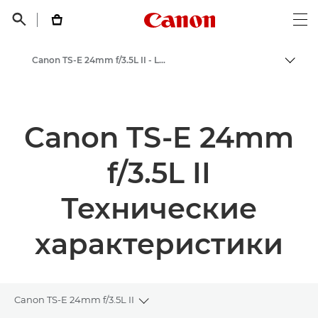
Canon Logo, back t


Op
Canon TS-E 24mm f/3.5L II - Lenses - Camera & Photo lenses
Пере
Canon
Объективы для камер Canon
Canon TS-E 24mm
f/3.5L II
Технические
характеристики
Canon TS-E 24mm f/3.5L II
Toggle breadcrumbs