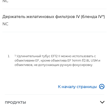
NC
Держатель желатиновых фильтров IV (бленда IV*)
NC
¹ Удлинительный тубус EF12 II можно использовать с
объективами EF, кроме объектива EF 14mm f/2.8L USM и
объективов, не допускающих ручную фокусировку.

К началу страницы
ПРОДУКТЫ
