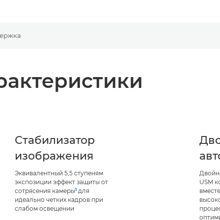
ержка
рактеристики
Стабилизатор
Дв
изображения
авт
Эквивалентный 5,5 ступеням
Двойн
экспозиции эффект защиты от
USM к
1
сотрясения камеры
для
вместе
идеально четких кадров при
высок
слабом освещении
проце
оптим