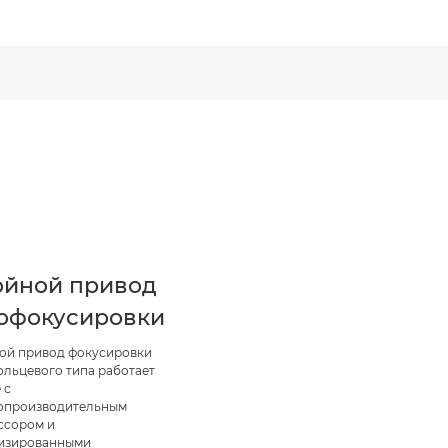
ойной привод
офокусировки
ой привод фокусировки
ольцевого типа работает
 с
опроизводительным
ссором и
изированными