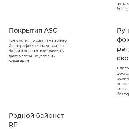
алгор
бесшу
Покрытия ASC
Руч
фок
Технология покрытия Air Sphere
Coating эффективно устраняет
ре
блики и двоение изображения
даже в сложных условиях
ск
освещения
Для т
фокус
режим
досту
позво
без п
Родной байонет
RF