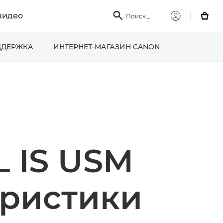
видео

Поиск
_

Мой
Canon
ДЕРЖКА
ИНТЕРНЕТ-МАГАЗИН CANON
 IS USM
еристики