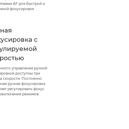
итмами AF для быстрой и
мной фокусировки
ная
усировка с
гулируемой
оростью
очного управления ручной
ировкой доступны три
а скорости. Постоянно
пная ручная фокусировка
ляет регулировать фокус
ереключения режимов