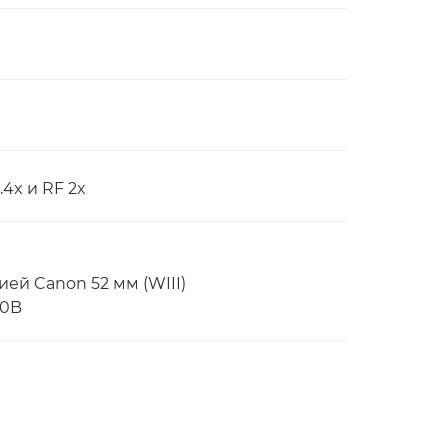
4x и RF 2x
ей Canon 52 мм (WIII)
60B