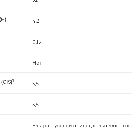
32
(м)
4,2
0,15
Нет
1
(OIS)
5,5
5,5
Ультразвуковой привод кольцевого тип