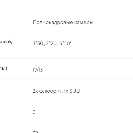
Полнокадровые камеры
ьный,
3°30', 2°20', 4°10'
пы)
17/13
2x флюорит, 1x SUD
9