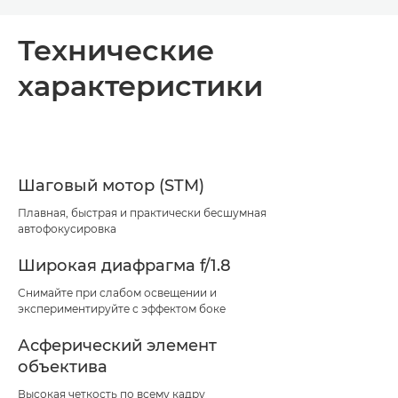
Toggle breadcrumbs
Общая информация
Технические
характеристики
Технические характеристики
Поддержка
КУПИТЬ ЧЕРНИЛА
Шаговый мотор (STM)
Плавная, быстрая и практически бесшумная
автофокусировка
Широкая диафрагма f/1.8
Снимайте при слабом освещении и
экспериментируйте с эффектом боке
Асферический элемент
объектива
Высокая четкость по всему кадру