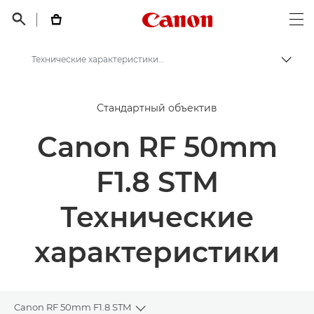
Canon Logo, back t


Op
Технические характеристики Canon RF 50mm F1.8 STM
Пере
Canon
Стандартный объектив
Объективы для камер Canon
Canon RF 50mm
Canon RF 50mm F1.8 STM - Объективы RF
F1.8 STM
Технические
характеристики
Canon RF 50mm F1.8 STM