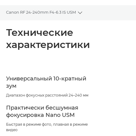
Canon RF 24-240mm F4-6.3 IS USM
Toggle breadcrumbs
Общая информация
Технические
характеристики
Технические характеристики
Поддержка
Универсальный 10-кратный
зум
Диапазон фокусных расстояний 24–240 мм
Практически бесшумная
фокусировка Nano USM
Быстрая в режиме фото, плавная в режиме
видео