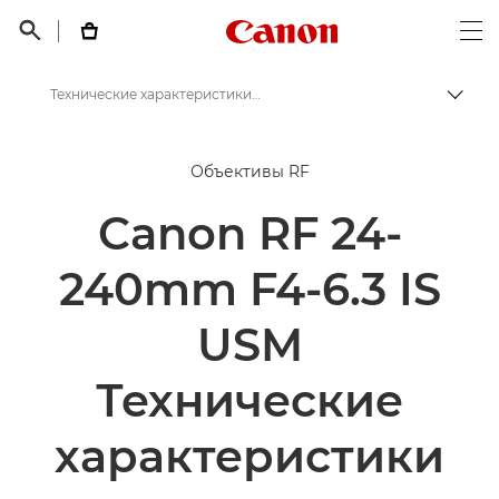
Canon Logo, back t


Op
Технические характеристики и функции объективов RF 24-240MM F4-6.3 IS USM
Пере
Canon
Объективы RF
Объективы для камер Canon
Canon RF 24-
Объективы RF 24-240mm F4-6.3 IS USM
240mm F4-6.3 IS
USM
Технические
характеристики