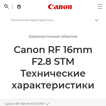
Canon Logo, back t


Op
Технические характеристики и функции - Canon RF 16mm F2.8 STM - Объективы RF
Пере
Canon
Широкоугольный объектив
Объективы для камер Canon
Canon RF 16mm
Canon RF 16mm F2.8 STM - Объективы RF
F2.8 STM
Технические
характеристики
Canon RF 16mm F2.8 STM