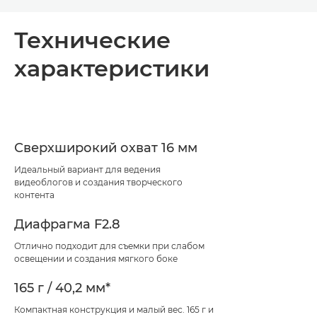
Toggle breadcrumbs
Общая информация
Технические
характеристики
Технические характеристики
Поддержка
Сверхширокий охват 16 мм
Идеальный вариант для ведения
видеоблогов и создания творческого
контента
Диафрагма F2.8
Отлично подходит для съемки при слабом
освещении и создания мягкого боке
165 г / 40,2 мм*
Компактная конструкция и малый вес. 165 г и