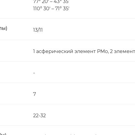
77° 20' – 43° 35’
110° 30' – 71° 35'
пы)
13/11
1 асферический элемент PMo, 2 элемен
-
7
22-32