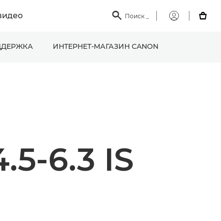
видео

Поиск
_

Мой
Canon
ДЕРЖКА
ИНТЕРНЕТ-МАГАЗИН CANON
5-6.3 IS