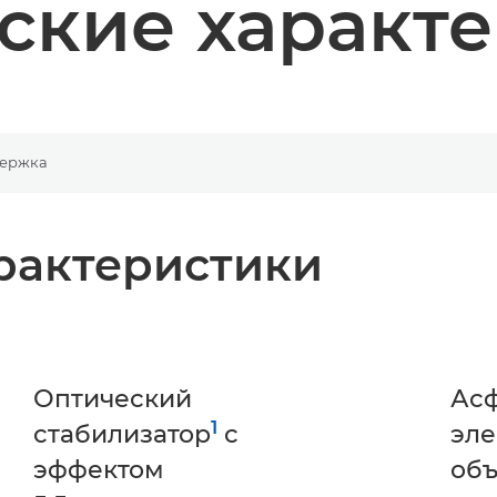
ские характ
ержка
рактеристики
Оптический
Ас
1
стабилизатор
с
эл
эффектом
объ