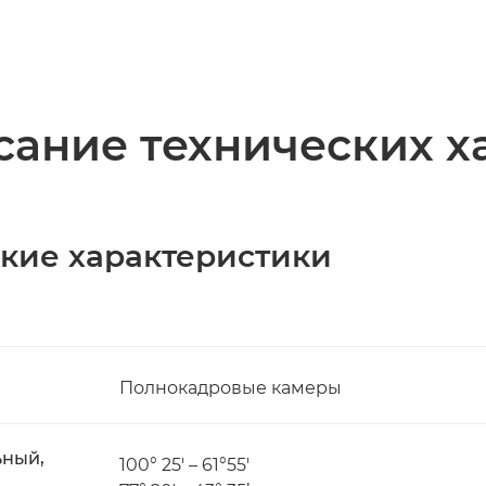
ание технических х
ские характеристики
Полнокадровые камеры
ьный,
100° 25' – 61°55'