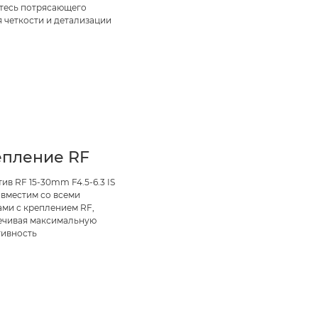
тесь потрясающего
 четкости и детализации
епление RF
ив RF 15-30mm F4.5-6.3 IS
овместим со всеми
ами с креплением RF,
ечивая максимальную
тивность