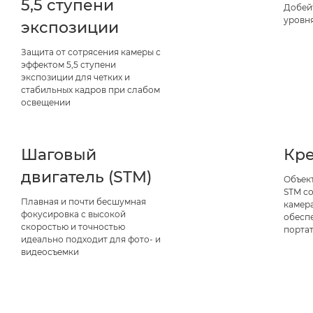
5,5 ступени
Добей
уровня
экспозиции
Защита от сотрясения камеры с
эффектом 5,5 ступени
экспозиции для четких и
стабильных кадров при слабом
освещении
Шаговый
Кр
двигатель (STM)
Объект
STM с
Плавная и почти бесшумная
камер
фокусировка с высокой
обесп
скоростью и точностью
порта
идеально подходит для фото- и
видеосъемки