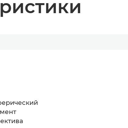
еристики
ферический
емент
ектива