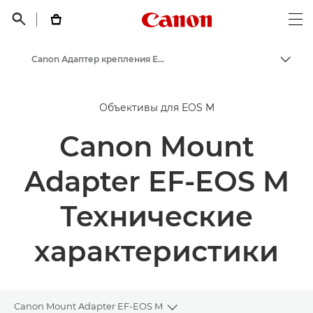
Canon Logo, back t


Op
Canon Адаптер крепления EF-EOS M - Объективы - Камера и фотообъективы
Пере
Canon
Объективы для EOS M
Объективы для камер Canon
Canon Mount
Adapter EF-EOS M
Технические
характеристики
Canon Mount Adapter EF-EOS M