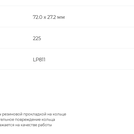
72.0 х 27.2 мм
225
LP811
 резиновой прокладкой на кольце
ительное повреждение кольца
ажается на качестве работы