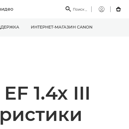
видео

Поиск
_

Мой
Canon
ДЕРЖКА
ИНТЕРНЕТ-МАГАЗИН CANON
F 1.4x III
еристики