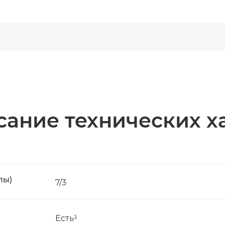
ание технических х
пы)
7/3
Есть¹