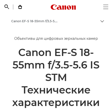
Canon Logo, back t


Op
Canon EF-S 18-55mm f/3.5-5.6 IS STM - Объективы - Камера и фотообъективы
Пере
Canon
Объективы для цифровых зеркальных камер
Объективы для камер Canon
Canon EF-S 18-
55mm f/3.5-5.6 IS
STM
Технические
характеристики