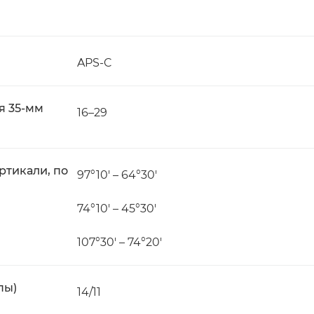
APS-C
я 35-мм
16–29
ртикали, по
97°10′ – 64°30′
74°10′ – 45°30′
107°30′ – 74°20′
пы)
14/11