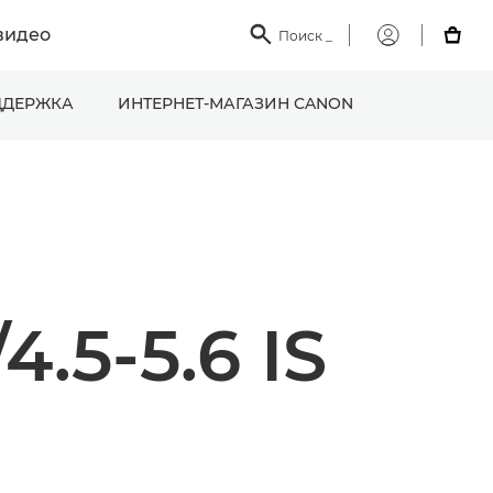
видео

Поиск
_

Мой
Canon
ДЕРЖКА
ИНТЕРНЕТ-МАГАЗИН CANON
.5-5.6 IS