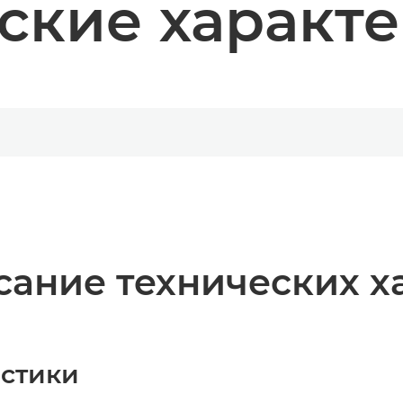
ские характ
ание технических х
истики