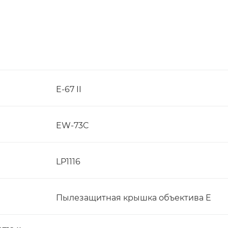
E-67 II
EW-73C
LP1116
Пылезащитная крышка объектива E