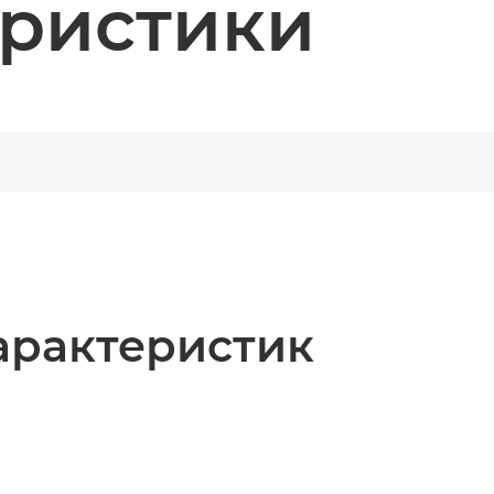
еристики
арактеристик