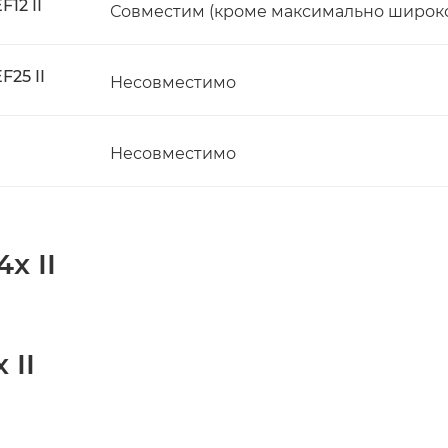
12 II
Совместим (кроме максимально широк
25 II
Несовместимо
Несовместимо
x II
 II