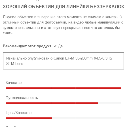
обн
из
ХОРОШИЙ ОБЪЕКТИВ ДЛЯ ЛИНЕЙКИ БЕЗЗЕРКАЛОК
5
звезд.
Я купил объектив в январе и с этого момента не снимаю с камеры :)
отличный объектив для фотосъемки, на видео любые манипуляции с
зумом очень слышны и этот звук перекрывает все что хотелось бы
снять.
Рекомендует этот продукт
✔
Да
Изначально опубликован о Canon EF-M 55-200mm f/4.5-6.3 IS
STM Lens
Качество
Качество,
5
Функциональность
из
Функциональность,
5
4
Цена/Качество
из
Цена/
5