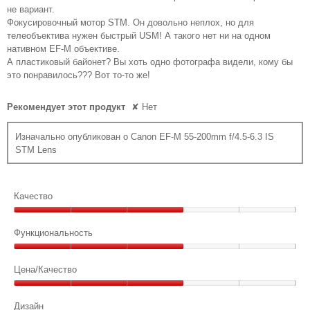
не вариант.
Фокусировочный мотор STM. Он довольно неплох, но для
телеобъектива нужен быстрый USM! А такого нет ни на одном
нативном EF-M объективе.
А пластиковый байонет? Вы хоть одно фотографа видели, кому бы
это понравилось??? Вот то-то же!
Рекомендует этот продукт
✘
Нет
Изначально опубликован о Canon EF-M 55-200mm f/4.5-6.3 IS
STM Lens
Качество
Качество,
3
Функциональность
из
Функциональность,
5
3
Цена/Качество
из
Цена/
5
Качество,
Дизайн