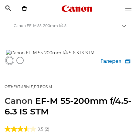
Canon Logo, back t


Op
Canon EF-M 55-200mm f/4.5-6.3 IS STM - Объективы - Камера и фотообъективы
Пере
Canon
Объективы для камер Canon
Галерея

ОБЪЕКТИВЫ ДЛЯ EOS M
Canon
EF-M 55-200mm f/4.5-
6.3 IS STM
3.5
(2)