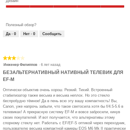
Качество,
Дизайн
2
Дизайн,
из
5
5
из
Полезный обзор?
5
Да ·
0
Нет ·
0
Сообщить
★★★★★
★★★★★
3
Инженер Филиппов
·
6 лет назад
из
БЕЗАЛЬТЕРНАТИВНЫЙ НАТИВНЫЙ ТЕЛЕВИК ДЛЯ
5
EF-M
звезд.
Оптически объектив очень хорош. Резкий. Тихий. Встроенный
стабилизатор также весьма и весьма неплох. Но это стекло
беспробудно тёмное! Да в пень всю эту вашу компактность! Вы,
Canon, уже напрочь забыли, что такое светосила хотя бы f/4.5-5.6 в
телевиках! А прекрасную систему EF-M и вовсе забросили, кинув
своих покупателей. И вот получается, что альтернативы этому
спорному стеклу нет. Работать с EF/EF-S оптикой через переходник,
пользователю весьма компактной камеры EOS M6 Mk II практически