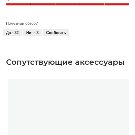
3
Дизайн,
из
5
5
из
Полезный обзор?
5
Да ·
32
Нет ·
3
Сообщить
Сопутствующие аксессуары