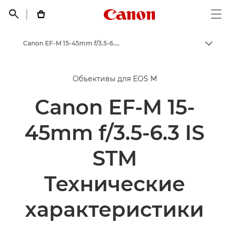
Canon Logo, back t


Op
Canon EF-M 15-45mm f/3.5-6.3 IS STM - Объективы - Камера и фотообъективы
Пере
Canon
Объективы для EOS M
Объективы для камер Canon
Canon EF-M 15-
45mm f/3.5-6.3 IS
STM
Технические
характеристики