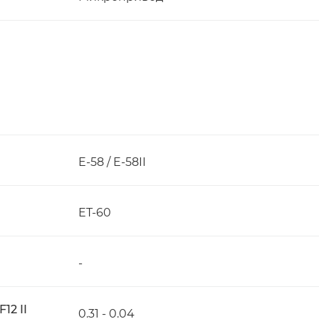
E-58 / E-58II
ET-60
-
12 II
0.31 - 0.04