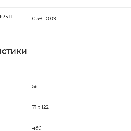
25 II
0.39 - 0.09
истики
58
71 x 122
480