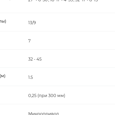
пы)
13/9
7
32 - 45
(м)
1.5
0,25 (при 300 мм)
Микропривод