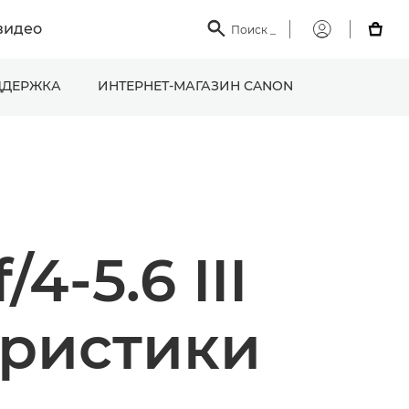
видео

Поиск
_

Мой
Canon
ДЕРЖКА
ИНТЕРНЕТ-МАГАЗИН CANON
-5.6 III
еристики