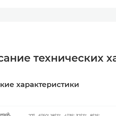
ание технических х
ские характеристики
ьный,
27° - 6°50', 18°11' - 4°35', 32°11' - 8°15'