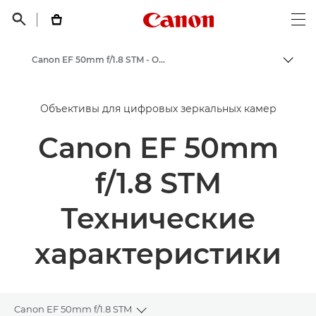
Canon Logo, back t


Op
Canon EF 50mm f/1.8 STM - Объективы - Камера и фотообъективы
Пере
Canon
Объективы для цифровых зеркальных камер
Объективы для камер Canon
Canon EF 50mm
f/1.8 STM
Технические
характеристики
Canon EF 50mm f/1.8 STM