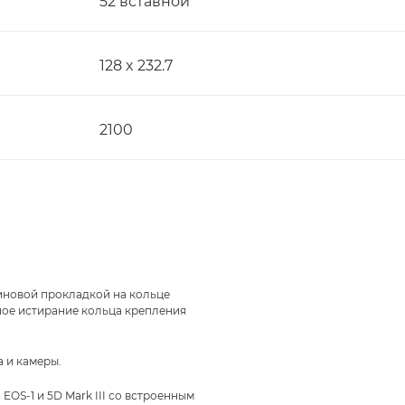
52 вставной
128 x 232.7
2100
иновой прокладкой на кольце
ное истирание кольца крепления
а и камеры.
EOS-1 и 5D Mark III со встроенным