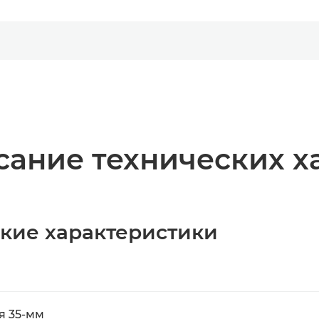
ание технических х
ские характеристики
я 35-мм
-