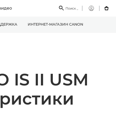
видео

Поиск
_

Мой
Canon
ДЕРЖКА
ИНТЕРНЕТ-МАГАЗИН CANON
 IS II USM
еристики