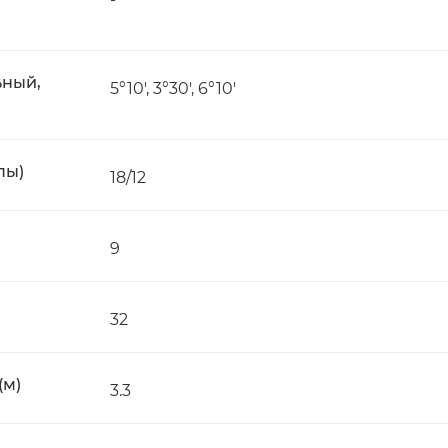
ьный,
5°10', 3°30', 6°10'
пы)
18/12
9
32
(м)
3.3