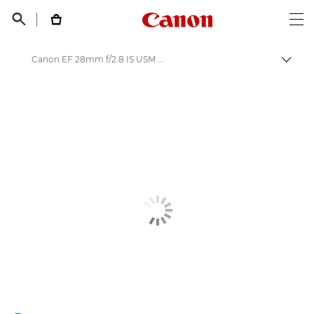
Canon Logo, back t


Op
Canon EF 28mm f/2.8 IS USM - Объективы - Камера и фотообъективы
Пере
Canon
Объективы для камер Canon