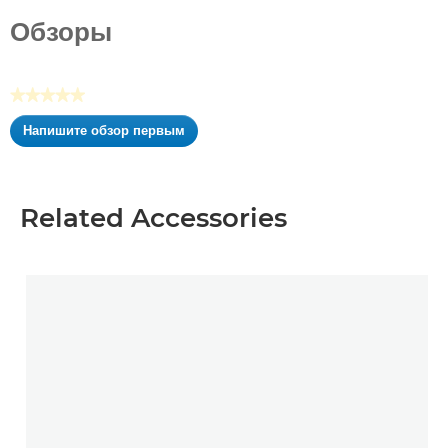
из5
Обзоры
звезд.
★★★★★
Нет
Напишите обзор первым
оценки
.
Это
действие
приведет
Related Accessories
к
открытию
модального
диалогового
окна.