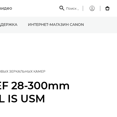
видео

Поиск
_

Мой
Canon
ДЕРЖКА
ИНТЕРНЕТ-МАГАЗИН CANON
ОВЫХ ЗЕРКАЛЬНЫХ КАМЕР
EF 28-300mm
6L IS USM