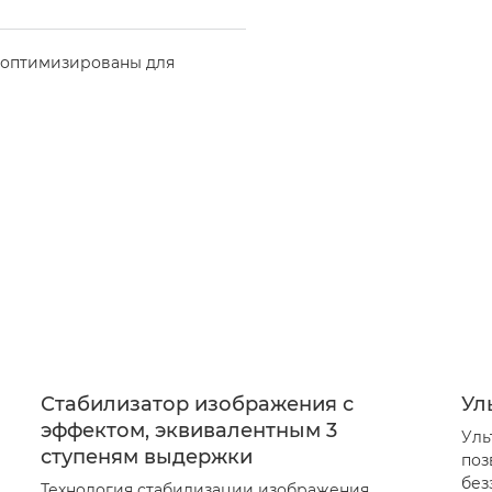
 оптимизированы для
Стабилизатор изображения с
Ул
эффектом, эквивалентным 3
Уль
ступеням выдержки
поз
без
Технология стабилизации изображения,