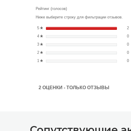
обзора
Рейтинг (голосов)
Ниже выберите строку для фильтрации отзывов.
2
В
5
звезды
2
★
0
В
4
звезды
0
★
0
В
3
звезды
0
★
0
В
2
звезды
0
★
0
В
1
звезды
0
★
2 ОЦЕНКИ - ТОЛЬКО ОТЗЫВЫ
Сопутствующие а