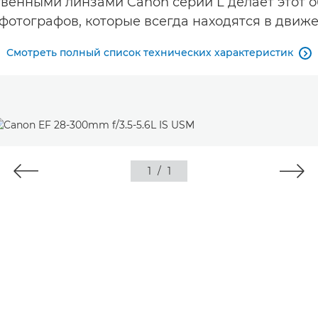
твенными линзами Canon серии L делает этот
фотографов, которые всегда находятся в движ
Смотреть полный список технических характеристик

1
/
1