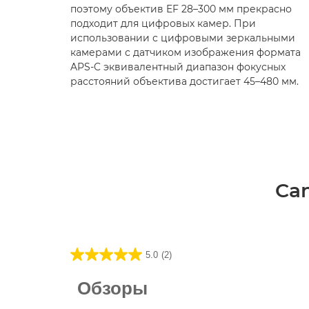
поэтому объектив EF 28–300 мм прекрасно
подходит для цифровых камер. При
использовании с цифровыми зеркальными
камерами с датчиком изображения формата
APS-C эквивалентный диапазон фокусных
расстояний объектива достигает 45–480 мм.
Can
5.0
(2)
5.0
из5
Обзоры
звезд.
2